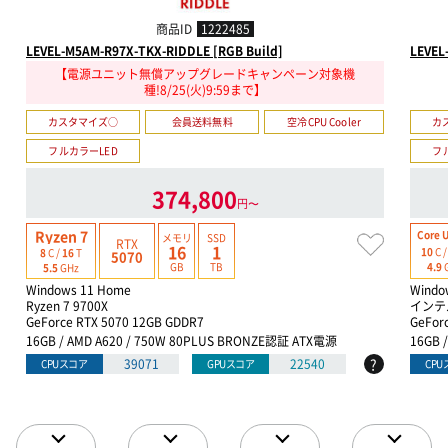
商品ID
1222485
LEVEL-M5AM-R97X-TKX-RIDDLE [RGB Build]
LEVEL
【電源ユニット無償アップグレードキャンペーン対象機
種!8/25(火)9:59まで】
カスタマイズ○
会員送料無料
空冷CPU Cooler
カ
フルカラーLED
フ
374,800
円〜
Ryzen 7
Core U
メモリ
SSD
RTX
16
1
10
C 
8
C /
16
T
5070
GB
TB
4.9
5.5
GHz
Windows 11 Home
Windo
Ryzen 7 9700X
インテル
GeForce RTX 5070 12GB GDDR7
GeFor
16GB / AMD A620 / 750W 80PLUS BRONZE認証 ATX電源
16GB 
?
39071
22540
CPUスコア
GPUスコア
CP