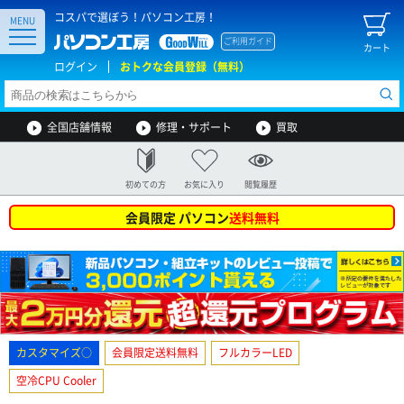
コスパで選ぼう！パソコン工房！
MENU
ご利用ガイド
カート
ログイン
おトクな会員登録（無料）
全国店舗情報
修理・サポート
買取
初めての方
お気に入り
閲覧履歴
会員限定 パソコン
送料無料
カスタマイズ○
会員限定送料無料
フルカラーLED
空冷CPU Cooler