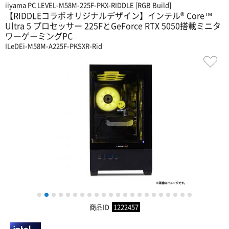
iiyama PC LEVEL-M58M-225F-PKX-RIDDLE [RGB Build]
【RIDDLEコラボオリジナルデザイン】インテル® Core™
Ultra 5 プロセッサー 225FとGeForce RTX 5050搭載ミニタ
ワーゲーミングPC
ILeDEi-M58M-A225F-PKSXR-Rid
1
2
3
4
5
6
7
8
9
10
11
12
13
14
15
16
17
18
19
20
21
22
商品ID
1222457