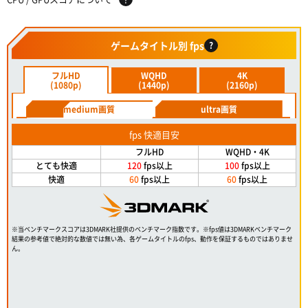
ゲームタイトル別 fps
?
フルHD
WQHD
4K
(1080p)
(1440p)
(2160p)
medium画質
ultra画質
fps 快適目安
フルHD
WQHD・4K
とても快適
120
fps以上
100
fps以上
快適
60
fps以上
60
fps以上
※当ベンチマークスコアは3DMARK社提供のベンチマーク指数です。※fps値は3DMARKベンチマーク
結果の参考値で絶対的な数値では無い為、各ゲームタイトルのfps、動作を保証するものではありませ
ん。