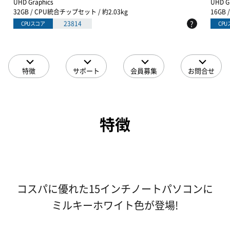
UHD Graphics
UHD G
32GB / CPU統合チップセット / 約2.03kg
16GB
?
23814
CPUスコア
CP
特徴
サポート
会員募集
お問合せ
特徴
コスパに優れた15インチノートパソコンに
ミルキーホワイト色が登場!