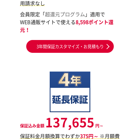
用請求なし
会員限定「
超還元プログラム
」適用で
WEB通販サイトで使える
8,598ポイント還
元！
3年間保証カスタマイズ・お見積もり
137,655
保証込み金額
円～
保証料金月額換算でわずか
375円～
※月額費