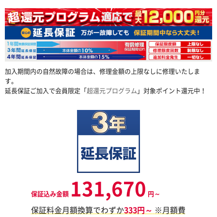
加入期間内の自然故障の場合は、修理金額の上限なしに修理いたしま
す。
延長保証ご加入で会員限定「
超還元プログラム
」対象ポイント還元中！
131,670
保証込み金額
円～
保証料金月額換算でわずか
333円～
※月額費