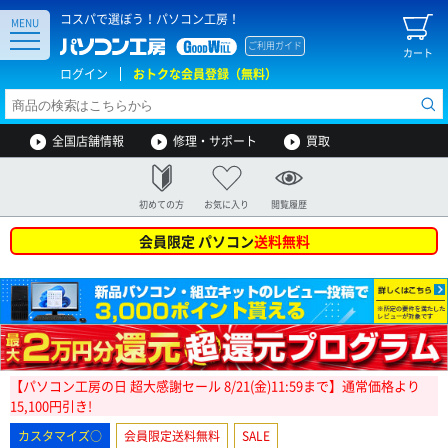
コスパで選ぼう！パソコン工房！
MENU
ご利用ガイド
カート
ログイン
おトクな会員登録（無料）
全国店舗情報
修理・サポート
買取
初めての方
お気に入り
閲覧履歴
会員限定 パソコン
送料無料
【パソコン工房の日 超大感謝セール 8/21(金)11:59まで】通常価格より
15,100円引き!
カスタマイズ○
会員限定送料無料
SALE