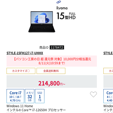
商品ID
1178472
STYLE-15FH127-i7-UHHX
STYLE
【パソコン工房の日 超 還元祭 対象】10,000円分相当還元
8/11(火)10:59まで!
カスタマイズ○
会員送料無料
カ
214,800
円〜
Core i7
Cor
メモリ
SSD
32
1
10
C /
16
T
8
C /
GB
TB
4.70
GHz
4.40
Windows 11 Home
Windo
インテル® Core™ i7-12650H プロセッサー
インテル