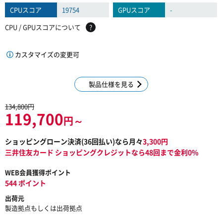
CPUスコア
19754
GPUスコア
-
CPU / GPUスコアについて
?
カスタマイズの変更可
製品仕様を見る
134,800円
119,700
円～
ショッピングローン決済(
36
回払い)なら月々
3,300
円
三井住友カード ショッピングクレジットなら48回まで金利0%
WEB会員獲得ポイント
544 ポイント
出荷元
製造拠点もしくは出荷拠点