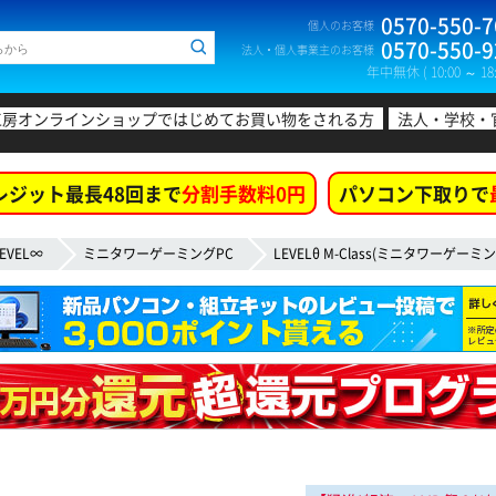
0570-550-7
個人のお客様
0570-550-9
法人・個人事業主のお客様
年中無休 ( 10:00 ～ 18:
工房オンラインショップではじめてお買い物をされる方
法人・学校・
レジット最長48回まで
分割手数料0円
パソコン下取りで
EVEL∞
ミニタワーゲーミングPC
LEVELθ M-Class(ミニタワーゲーミン