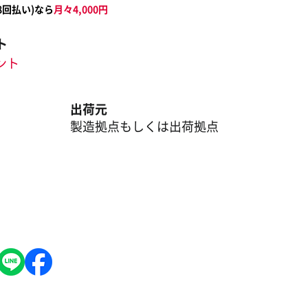
8
回払い)なら
月々
4,000
円
ト
イント
出荷元
製造拠点もしくは出荷拠点