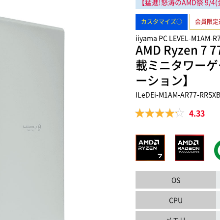
【猛進!怒涛のAMD祭
9/4
カスタマイズ○
会員限定
iiyama PC LEVEL-M1AM-R
AMD Ryzen 7 
載ミニタワーゲ
ーション】
ILeDEi-M1AM-AR77-RRSX
4.33
OS
CPU