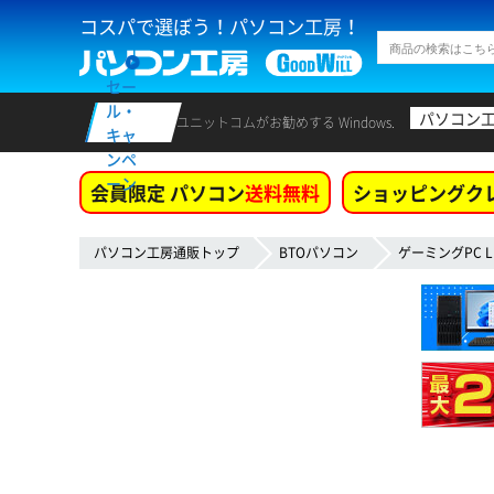
コスパで選ぼう！パソコン工房！
セー
ル・
パソコン
ユニットコムがお勧めする Windows.
キャ
ンペ
ーン
会員限定 パソコン
送料無料
ショッピングク
パソコン工房通販トップ
BTOパソコン
ゲーミングPC L