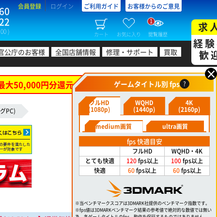
会員登録
ログイン
ご利用ガイド
お客様からのご意見
60
22
1
求
00 )
カート
お気に入り
閲覧履歴
経験
官公庁のお客様
全国店舗情報
修理・サポート
買取
歓
×
最大50,000円分還元！
ゲームタイトル別 fps
?
フルHD
WQHD
4K
(1080p)
(1440p)
(2160p)
グPC)
medium画質
ultra画質
fps 快適目安
フルHD
WQHD・4K
とても快適
120
fps以上
100
fps以上
快適
60
fps以上
60
fps以上
※当ベンチマークスコアは3DMARK社提供のベンチマーク指数です。
※fps値は3DMARKベンチマーク結果の参考値で絶対的な数値では無い
為、各ゲームタイトルのfps、動作を保証するものではありません。