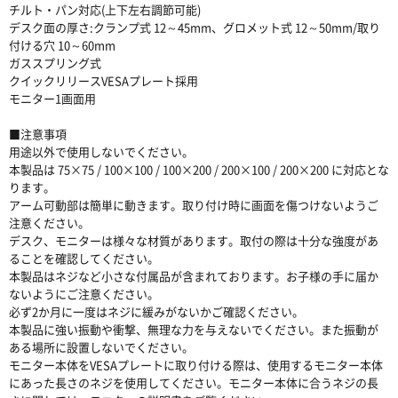
チルト・パン対応(上下左右調節可能)
デスク面の厚さ:クランプ式 12～45mm、グロメット式 12～50mm/取り
付ける穴 10～60mm
ガススプリング式
クイックリリースVESAプレート採用
モニター1画面用
■注意事項
用途以外で使用しないでください。
本製品は 75×75 / 100×100 / 100×200 / 200×100 / 200×200 に対応とな
ります。
アーム可動部は簡単に動きます。取り付け時に画面を傷つけないようご
注意ください。
デスク、モニターは様々な材質があります。取付の際は十分な強度があ
ることを確認してください。
本製品はネジなど小さな付属品が含まれております。お子様の手に届か
ないようにご注意ください。
必ず2か月に一度はネジに緩みがないかご確認ください。
本製品に強い振動や衝撃、無理な力を与えないでください。また振動が
ある場所に設置しないでください。
モニター本体をVESAプレートに取り付ける際は、使用するモニター本体
にあった長さのネジを使用してください。モニター本体に合うネジの長