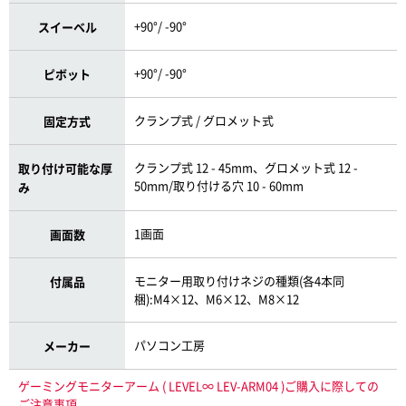
+90°/ -90°
スイーベル
+90°/ -90°
ピボット
クランプ式 / グロメット式
固定方式
クランプ式 12 - 45mm、グロメット式 12 -
取り付け可能な厚
50mm/取り付ける穴 10 - 60mm
み
1画面
画面数
モニター用取り付けネジの種類(各4本同
付属品
梱):M4×12、M6×12、M8×12
パソコン工房
メーカー
ゲーミングモニターアーム ( LEVEL∞ LEV-ARM04 )ご購入に際しての
ご注意事項