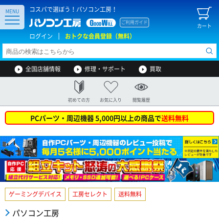
コスパで選ぼう！パソコン工房！
MENU
ご利用ガイド
カート
ログイン
おトクな会員登録（無料）
全国店舗情報
修理・サポート
買取
初めての方
お気に入り
閲覧履歴
PCパーツ・周辺機器 5,000円以上の商品で
送料無料
ゲーミングデバイス
工房セレクト
送料無料
パソコン工房