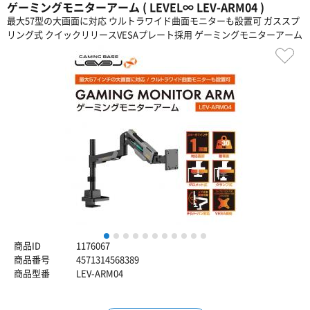
ゲーミングモニターアーム ( LEVEL∞ LEV-ARM04 )
最大57型の大画面に対応 ウルトラワイド曲面モニターも設置可 ガススプ
リング式 クイックリリースVESAプレート採用 ゲーミングモニターアーム
1
2
3
4
5
6
7
8
9
10
11
商品ID
1176067
商品番号
4571314568389
商品型番
LEV-ARM04