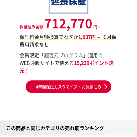
712,770
保証込み金額
円～
保証料金月額換算でわずか
1,937円～
※月額
費用請求なし
会員限定「
超還元プログラム
」適用で
WEB通販サイトで使える
15,239ポイント還
元！
4年間保証カスタマイズ・お見積もり
この商品と同じカテゴリの売れ筋ランキング