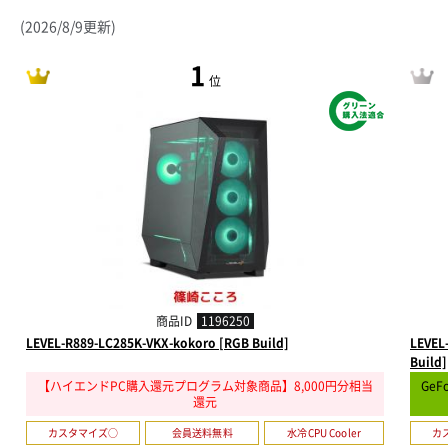
(2026/8/9更新)
1
位
商品ID
1196250
LEVEL-R889-LC285K-VKX-kokoro [RGB Build]
LEVEL
Build]
【ハイエンドPC購入還元プログラム対象商品】8,000円分相当
GeF
還元
カスタマイズ○
会員送料無料
水冷CPU Cooler
カ