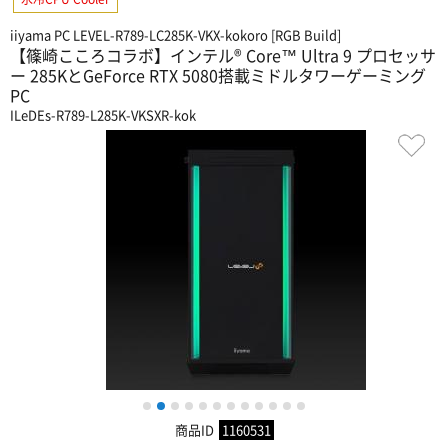
iiyama PC LEVEL-R789-LC285K-VKX-kokoro [RGB Build]
【篠崎こころコラボ】インテル® Core™ Ultra 9 プロセッサ
ー 285KとGeForce RTX 5080搭載ミドルタワーゲーミング
PC
ILeDEs-R789-L285K-VKSXR-kok
1
2
3
4
5
6
7
8
9
10
11
12
商品ID
1160531