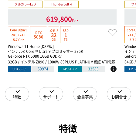
フルカラーLED
Thunderbolt 4
フ
619,800
円〜
Core Ultra 9
Core U
メモリ
SSD
RTX
32
1
24
C /
24
T
24
C 
5080
GB
TB
5.7
GHz
5.7
Windows 11 Home [DSP版]
Windo
インテル® Core™ Ultra 9 プロセッサー 285K
インテル
GeForce RTX 5080 16GB GDDR7
GeForc
32GB / インテル Z890 / 1000W 80PLUS PLATINUM認証 ATX電源
64GB 
?
59974
32583
CPUスコア
GPUスコア
CP
特徴
サポート
会員募集
お問合せ
特徴