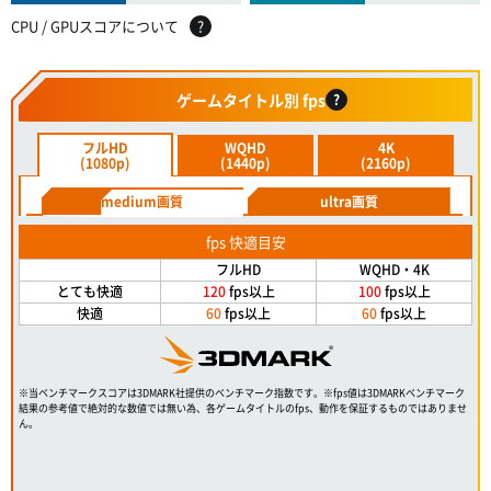
CPU / GPUスコアについて
?
ゲームタイトル別 fps
?
フルHD
WQHD
4K
(1080p)
(1440p)
(2160p)
medium画質
ultra画質
fps 快適目安
フルHD
WQHD・4K
とても快適
120
fps以上
100
fps以上
快適
60
fps以上
60
fps以上
※当ベンチマークスコアは3DMARK社提供のベンチマーク指数です。※fps値は3DMARKベンチマーク
結果の参考値で絶対的な数値では無い為、各ゲームタイトルのfps、動作を保証するものではありませ
ん。