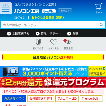
コスパで選ぼう！パソコン工房！
MENU
ご利用ガイド
カート
ログイン
おトクな会員登録（無料）
全国店舗情報
修理・サポート
買取
1
初めての方
お気に入り
閲覧履歴
会員限定 パソコン
送料無料
【ハイエンドPC購入還元プログラム対象商品】8,000円分相当還元
カスタマイズ○
会員限定送料無料
フルカラーLED
Thunderbolt 4
水冷CPU Cooler