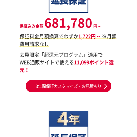
681,780
保証込み金額
円～
保証料金月額換算でわずか
1,722円～
※月額
費用請求なし
会員限定「
超還元プログラム
」適用で
WEB通販サイトで使える
11,099ポイント還
元！
3年間保証カスタマイズ・お見積もり