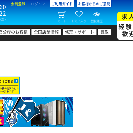
会員登録
ログイン
ご利用ガイド
お客様からのご意見
60
22
求
00 )
カート
お気に入り
閲覧履歴
経験
官公庁のお客様
全国店舗情報
修理・サポート
買取
歓