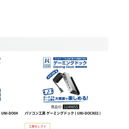
商品ID
1149855
NI-DO04
パソコン工房 ゲーミングドック ( UNI-DOCK02 )
パソコン工
UNI-DO02 
工房セレクト
工房セレ