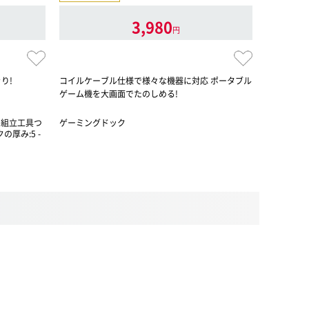
3,980
円
り!
コイルケーブル仕様で様々な機器に対応 ポータブル
デスク下の
ゲーム機を大画面でたのしめる!
工房SELE
ー
、組立工具つ
ゲーミングドック
ケーブルオ
の厚み:5 -