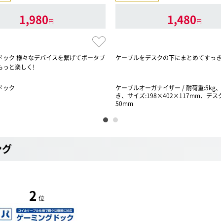
1,980
1,480
円
円
ドック 様々なデバイスを繋げてポータブ
ケーブルをデスクの下にまとめてすっき
もっと楽しく!
ドック
ケーブルオーガナイザー / 耐荷重:5kg
き、サイズ:198×402×117mm、デスク
50mm
ング
2
位