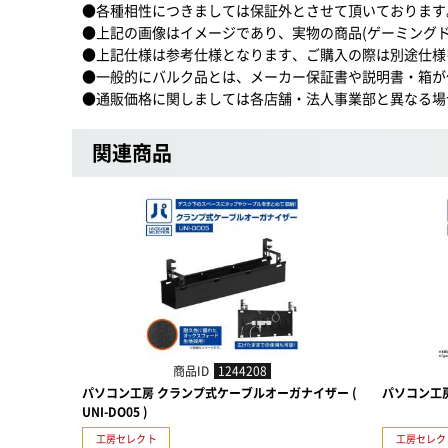
●各種相性につきましては保証外とさせて頂いております
●上記の画像はイメージであり、実物の商品(ゲーミングドック 
●上記仕様は参考仕様となります、ご購入の際は別途仕様
●一般的にバルク品とは、メーカー保証書や説明書・箱が
●通販価格に関しましては各店舗・法人事業部と異なる場
関連商品
商品ID
1244208
パソコン工房 クランプ式ケーブルオーガナイザー (
パソコン工房 
UNI-DO05 )
工房セレクト
工房セレク