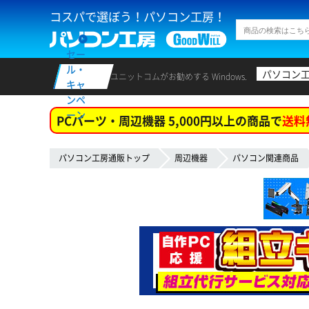
コスパで選ぼう！パソコン工房！
セー
ル・
パソコン
ユニットコムがお勧めする Windows.
キャ
ンペ
ーン
PCパーツ・周辺機器 5,000円以上の商品で
送料
パソコン工房通販トップ
周辺機器
パソコン関連商品