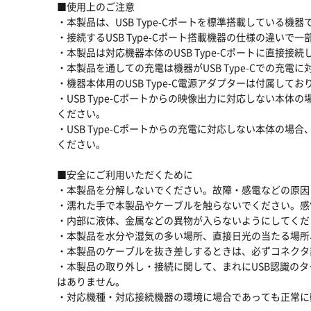
■使用上のご注意
・本製品は、USB Type-Cポートを標準搭載している機
・接続するUSB Type-Cポート搭載機器の仕様の違い
・本製品は対応機器本体のUSB Type-Cポートに直接接
・本製品を通しての充電は機器がUSB Type-Cでの充電
・機器本体用のUSB Type-C電源アダプターは付属して
・USB Type-Cポートからの映像出力に対応しない本体の
ください。
・USB Type-Cポートからの充電に対応しない本体の場合、
ください。
■安全にご利用いただくために
・本製品を分解しないでください。故障・感電などの原因
・濡れた手で本製品やケーブルを触らないでください。感
・内部に液体、金属などの異物が入らないようにしてくだ
・本製品を水分や湿気の多い場所、直接日光の当たる場所
・本製品のケーブルを抜き差しするときは、必ずコネクタ
・本製品の取り外し・接続に関して、まれにUSB認識の
はありません。
・対応機種・対応接続機器の環境に場合であっても正常に