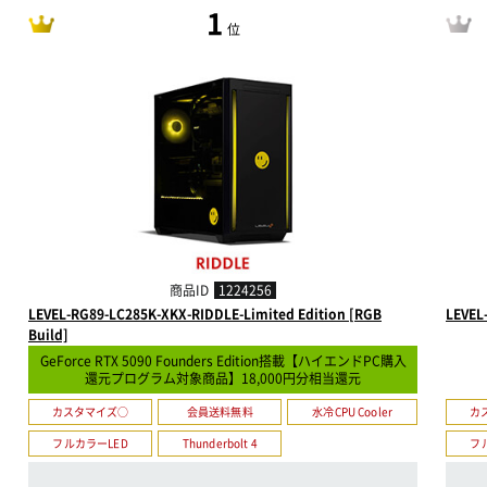
1
位
商品ID
1224256
LEVEL-RG89-LC285K-XKX-RIDDLE-Limited Edition [RGB
LEVEL
Build]
GeForce RTX 5090 Founders Edition搭載【ハイエンドPC購入
還元プログラム対象商品】18,000円分相当還元
カスタマイズ○
会員送料無料
水冷CPU Cooler
カ
フルカラーLED
Thunderbolt 4
フ