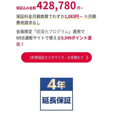
428,780
保証込み金額
円～
保証料金月額換算でわずか
1,083円～
※月額
費用請求なし
会員限定「
超還元プログラム
」適用で
WEB通販サイトで使える
9,949ポイント還
元！
3年間保証カスタマイズ・お見積もり