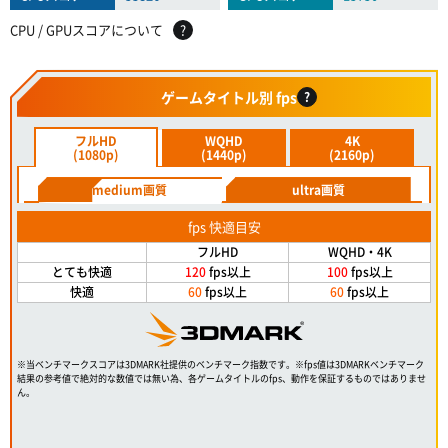
CPU / GPUスコアについて
?
ゲームタイトル別 fps
?
フルHD
WQHD
4K
(1080p)
(1440p)
(2160p)
medium画質
ultra画質
fps 快適目安
フルHD
WQHD・4K
とても快適
120
fps以上
100
fps以上
快適
60
fps以上
60
fps以上
※当ベンチマークスコアは3DMARK社提供のベンチマーク指数です。※fps値は3DMARKベンチマーク
結果の参考値で絶対的な数値では無い為、各ゲームタイトルのfps、動作を保証するものではありませ
ん。