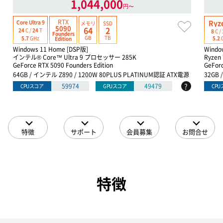
1,044,000
円〜
RTX
Ryz
Core Ultra 9
メモリ
SSD
5090
64
2
24
C /
24
T
8
C /
Founders
GB
TB
5.7
GHz
5.2
Edition
Windows 11 Home [DSP版]
Windo
インテル® Core™ Ultra 9 プロセッサー 285K
Ryzen
GeForce RTX 5090 Founders Edition
GeFor
64GB / インテル Z890 / 1200W 80PLUS PLATINUM認証 ATX電源
32GB 
?
59974
49479
CPUスコア
GPUスコア
CP
特徴
サポート
会員募集
お問合せ
特徴