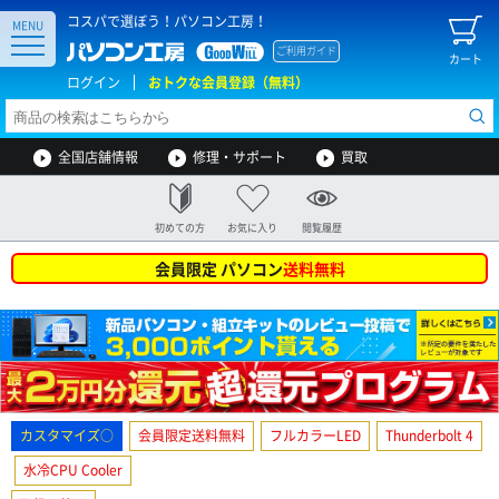
コスパで選ぼう！パソコン工房！
MENU
ご利用ガイド
カート
ログイン
おトクな会員登録（無料）
全国店舗情報
修理・サポート
買取
初めての方
お気に入り
閲覧履歴
会員限定 パソコン
送料無料
カスタマイズ○
会員限定送料無料
フルカラーLED
Thunderbolt 4
水冷CPU Cooler