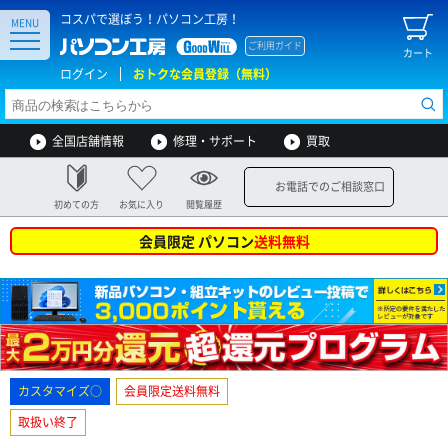
コスパで選ぼう！パソコン工房！
MENU
ご利用ガイド
カート
ログイン
おトクな会員登録（無料）
全国店舗情報
修理・サポート
買取
お電話でのご相談窓口
初めての方
お気に入り
閲覧履歴
会員限定 パソコン
送料無料
カスタマイズ○
会員限定送料無料
取扱い終了