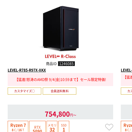
商品ID
1246085
LEVEL-R785-R97X-XKX
LEVEL
【猛進
【猛進!怒涛のAMD祭 9/4(金)10:59まで】セール限定特価!
カスタマイズ○
会員送料無料
カ
754,800
円〜
Ryzen 7
Ryz
メモリ
SSD
RTX
32
1
8
C /
16
T
8
C /
5090