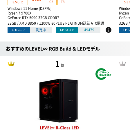
GB
TB
5.5
GHz
5.5
Windows 11 Home [DSP版]
Windo
Ryzen 7 9700X
Ryzen 
GeForce RTX 5090 32GB GDDR7
GeFor
32GB / AMD B850 / 1200W 80PLUS PLATINUM認証 ATX電源
32GB 
?
測定中
49479
CPUスコア
GPUスコア
CP
おすすめのLEVEL∞ RGB Build & LEDモデル
1
位