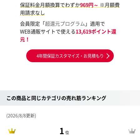
保証料金月額換算でわずか
969円～
※月額費
用請求なし
会員限定「
超還元プログラム
」適用で
WEB通販サイトで使える
13,619ポイント還
元！
4年間保証カスタマイズ・お見積もり
この商品と同じカテゴリの売れ筋ランキング
(2026/8/8更新)
1
位