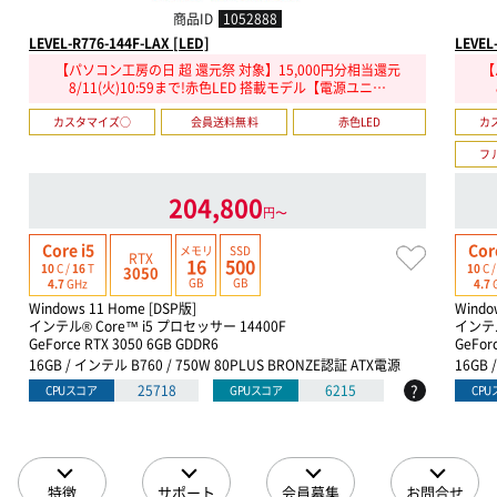
商品ID
1052888
LEVEL-R776-144F-LAX [LED]
LEVEL
【パソコン工房の日 超 還元祭 対象】15,000円分相当還元
【
8/11(火)10:59まで!赤色LED 搭載モデル【電源ユニ…
カスタマイズ○
会員送料無料
赤色LED
カ
フ
204,800
円〜
Core i5
Cor
メモリ
SSD
RTX
16
500
10
C /
16
T
10
C 
3050
GB
GB
4.7
GHz
4.7
Windows 11 Home [DSP版]
Windo
インテル® Core™ i5 プロセッサー 14400F
インテル
GeForce RTX 3050 6GB GDDR6
GeFor
16GB / インテル B760 / 750W 80PLUS BRONZE認証 ATX電源
16GB 
?
25718
6215
CPUスコア
GPUスコア
CP
特徴
サポート
会員募集
お問合せ