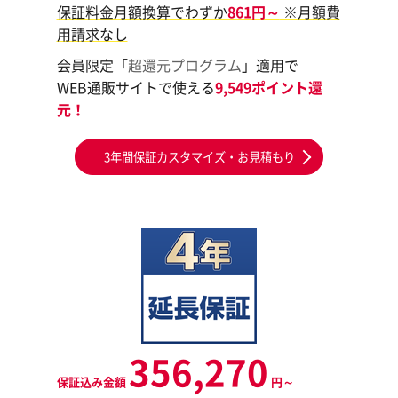
保証料金月額換算でわずか
861円～
※月額費
用請求なし
会員限定「
超還元プログラム
」適用で
WEB通販サイトで使える
9,549ポイント還
元！
3年間保証カスタマイズ・お見積もり
356,270
保証込み金額
円～