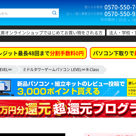
0570-550-7
個人のお客様
0570-550-9
法人・個人事業主のお客様
年中無休 ( 10:00 ～ 18:
工房オンラインショップではじめてお買い物をされる方
法人・学校・
レジット最長48回まで
分割手数料0円
パソコン下取りで
EVEL∞
ミドルタワーゲームパソコン LEVEL∞ R-Class