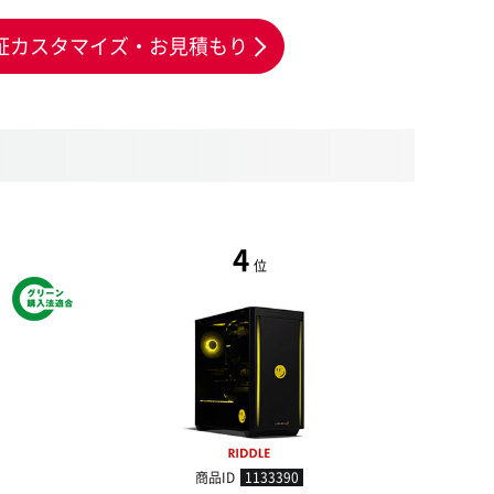
証カスタマイズ・お見積もり
4
位
商品ID
1133390