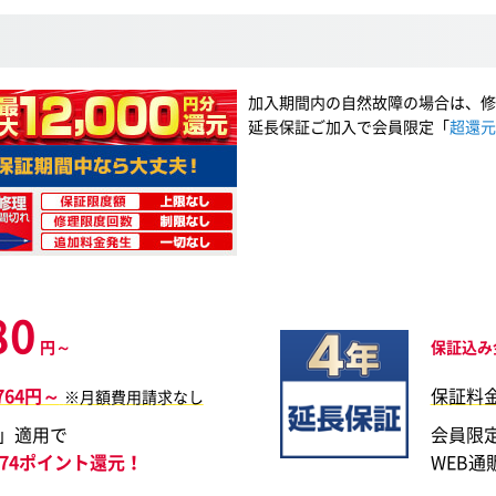
加入期間内の自然故障の場合は、修
延長保証ご加入で会員限定「
超還元
80
円～
保証込み
,764円～
保証料
※月額費用請求なし
」適用で
会員限
,174ポイント還元！
WEB通