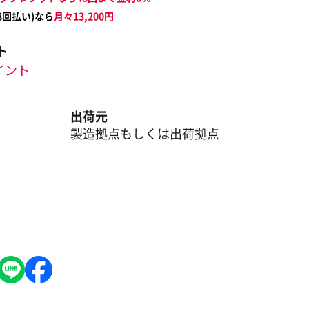
8
回払い)なら
月々
13,200
円
ト
ポイント
出荷元
製造拠点もしくは出荷拠点