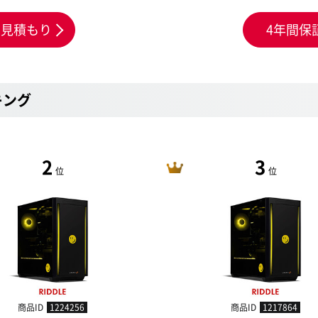
お見積もり
4年間保
キング
2
3
位
位
商品ID
1224256
商品ID
1217864