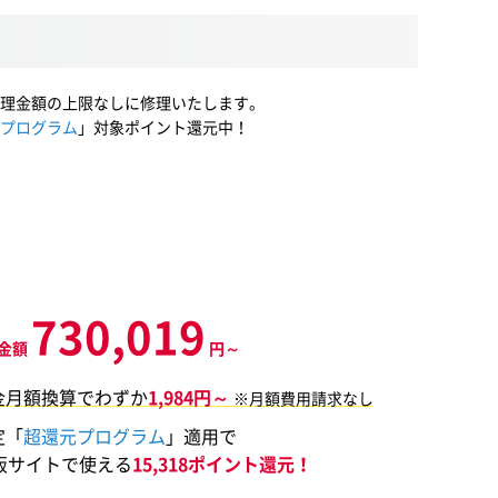
理金額の上限なしに修理いたします。
プログラム
」対象ポイント還元中！
730,019
金額
円～
金月額換算でわずか
1,984円～
※月額費用請求なし
定「
超還元プログラム
」適用で
販サイトで使える
15,318ポイント還元！