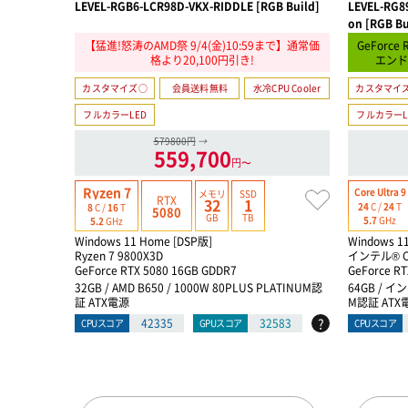
LEVEL-RGB6-LCR98D-VKX-RIDDLE [RGB Build]
LEVEL-RG89
on [RGB Bu
【猛進!怒涛のAMD祭 9/4(金)10:59まで】通常価
GeForce 
格より20,100円引き!
エンド
カスタマイズ○
会員送料無料
水冷CPU Cooler
カスタマイ
フルカラーLED
フルカラーL
579800円
→
559,700
円〜
Ryzen 7
Core Ultra 9
メモリ
SSD
RTX
32
1
24
C /
24
T
8
C /
16
T
5080
GB
TB
5.7
GHz
5.2
GHz
Windows 11 Home [DSP版]
Windows 1
Ryzen 7 9800X3D
インテル® Co
GeForce RTX 5080 16GB GDDR7
GeForce RT
32GB / AMD B650 / 1000W 80PLUS PLATINUM認
64GB / イン
証 ATX電源
M認証 ATX
?
42335
32583
CPUスコア
GPUスコア
CPUスコア