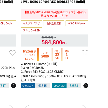
GB Build]
LEVEL-RGB6-LCR99Z-VKX-RIDDLE [RGB Build]
LEVEL-RG8
on [RGB B
【猛進!怒涛のAMD祭 9/4(金)10:59まで】通常価
GeForce
格より35,000円引き!
エン
CPU Cooler
カスタマイズ○
会員送料無料
水冷CPU Cooler
カスタマイ
フルカラーLED
フルカラーL
619800円
→
584,800
円〜
Ryzen 9
Core Ultra 
メモリ
SSD
RTX
32
1
24
C /
24
T
16
C /
32
T
5080
GB
TB
5.5
GHz
5.7
GHz
Windows 11 Home [DSP版]
Windows 1
70K Plus
Ryzen 9 9950X3D
インテル® Co
GeForce RTX 5080 16GB GDDR7
GeForce RT
S GOLD認証 A
32GB / AMD B650 / 1000W 80PLUS PLATINUM認
64GB / イ
証 ATX電源
M認証 AT
?
?
7647
63645
32583
CPUスコア
GPUスコア
CPUスコア