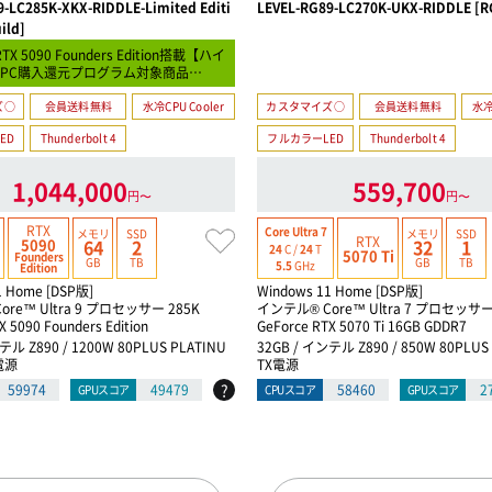
-LC285K-XKX-RIDDLE-Limited Editi
LEVEL-RG89-LC270K-UKX-RIDDLE [R
ild]
RTX 5090 Founders Edition搭載【ハイ
PC購入還元プログラム対象商品…
ズ○
会員送料無料
水冷CPU Cooler
カスタマイズ○
会員送料無料
水冷
ED
Thunderbolt 4
フルカラーLED
Thunderbolt 4
1,044,000
559,700
円〜
円〜
RTX
Core Ultra 7
メモリ
SSD
メモリ
SSD
RTX
5090
64
2
32
1
24
C /
24
T
5070 Ti
Founders
GB
TB
GB
TB
5.5
GHz
Edition
1 Home [DSP版]
Windows 11 Home [DSP版]
re™ Ultra 9 プロセッサー 285K
インテル® Core™ Ultra 7 プロセッサー 2
X 5090 Founders Edition
GeForce RTX 5070 Ti 16GB GDDR7
テル Z890 / 1200W 80PLUS PLATINU
32GB / インテル Z890 / 850W 80PLU
電源
TX電源
?
59974
49479
58460
2
GPUスコア
CPUスコア
GPUスコア