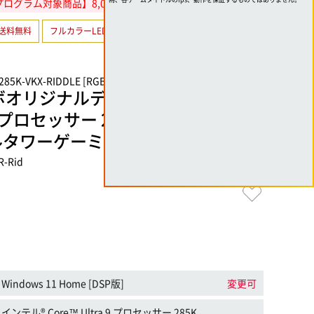
ログラム対象商品】8,000円分相当還元
送料無料
フルカラーLED
Thunderbolt 4
285K-VKX-RIDDLE [RGB Build]
ラボオリジナルデザイン】インテル®
 9 プロセッサー 285KとGeForce RTX
ルタワーゲーミングPC
R-Rid
Windows 11 Home [DSP版]
変更可
インテル® Core™ Ultra 9 プロセッサー 285K