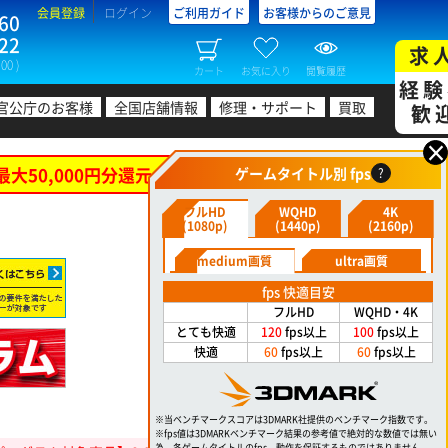
会員登録
ログイン
ご利用ガイド
お客様からのご意見
60
22
求
00 )
カート
お気に入り
閲覧履歴
経験
官公庁のお客様
全国店舗情報
修理・サポート
買取
歓
×
最大50,000円分還元！
ゲームタイトル別 fps
?
フルHD
WQHD
4K
(1080p)
(1440p)
(2160p)
medium画質
ultra画質
fps 快適目安
フルHD
WQHD・4K
とても快適
120
fps以上
100
fps以上
快適
60
fps以上
60
fps以上
※当ベンチマークスコアは3DMARK社提供のベンチマーク指数です。
※fps値は3DMARKベンチマーク結果の参考値で絶対的な数値では無い
為、各ゲームタイトルのfps、動作を保証するものではありません。