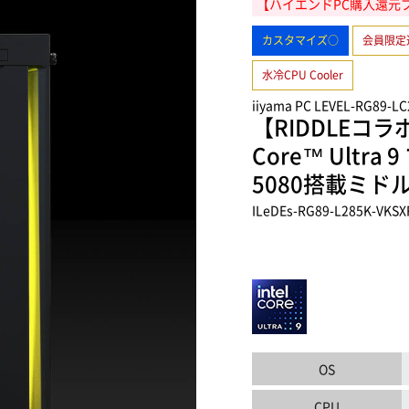
【ハイエンドPC購入還元プ
カスタマイズ○
会員限定
水冷CPU Cooler
iiyama PC LEVEL-RG89-LC
【RIDDLEコ
Core™ Ultra
5080搭載ミド
ILeDEs-RG89-L285K-VKSX
OS
CPU