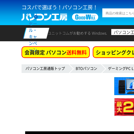
コスパで選ぼう！パソコン工房！
セー
ル・
パソコン
ユニットコムがお勧めする Windows.
キャ
ンペ
ーン
会員限定 パソコン
送料無料
ショッピングク
パソコン工房通販トップ
BTOパソコン
ゲーミングPC L