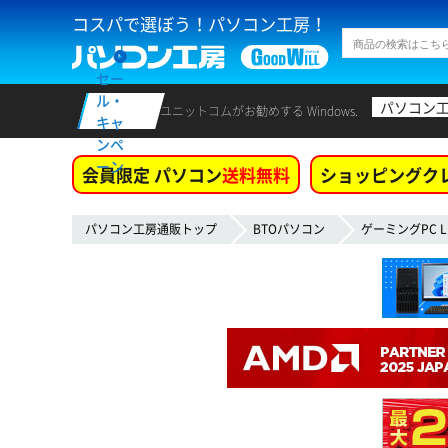
コスパで選ぼう！パソコン工房！
セー
ル・
パソコン
ユニットコムがお勧めする Windows.
キャ
ンペ
ーン
会員限定 パソコン
送料無料
ショッピングク
パソコン工房通販トップ
BTOパソコン
ゲーミングPC L