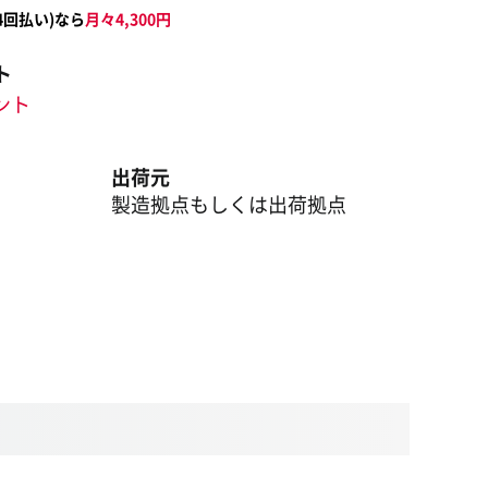
4
回払い)なら
月々
4,300
円
ト
イント
出荷元
製造拠点もしくは出荷拠点