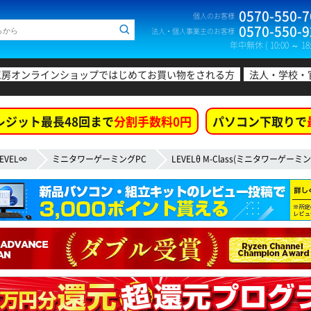
0570-550-7
個人のお客様
0570-550-9
法人・個人事業主のお客様
年中無休 ( 10:00 ～ 18:
工房オンラインショップではじめてお買い物をされる方
法人・学校・
レジット最長48回まで
分割手数料0円
パソコン下取りで
EVEL∞
ミニタワーゲーミングPC
LEVELθ M-Class(ミニタワーゲーミン