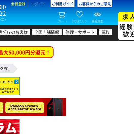
会員登録
ログイン
ご利用ガイド
お客様からのご意見
60
22
求
00 )
カート
お気に入り
閲覧履歴
経験
官公庁のお客様
全国店舗情報
修理・サポート
買取
歓
最大50,000円分還元！
グPC)