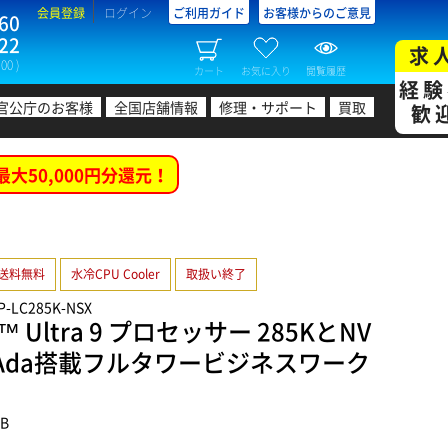
会員登録
ログイン
ご利用ガイド
お客様からのご意見
60
22
求
00 )
カート
お気に入り
閲覧履歴
経験
官公庁のお客様
全国店舗情報
修理・サポート
買取
歓
最大50,000円分還元！
送料無料
水冷CPU Cooler
取扱い終了
P-LC285K-NSX
™ Ultra 9 プロセッサー 285KとNV
6000 Ada搭載フルタワービジネスワーク
XB