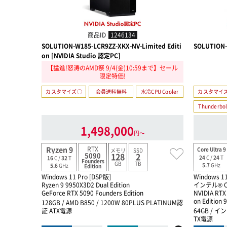
商品ID
1246134
SOLUTION-W185-LCR9ZZ-XKX-NV-Limited Editi
SOLUTION-
on [NVIDIA Studio 認定PC]
【猛進!怒涛のAMD祭 9/4(金)10:59まで】セール
限定特価!
カスタマイズ○
会員送料無料
水冷CPU Cooler
カスタマイ
Thunderbol
1,498,000
円〜
RTX
Ryzen 9
Core Ultra 9
メモリ
SSD
5090
128
2
24
C /
24
T
16
C /
32
T
Founders
GB
TB
5.7
GHz
5.6
GHz
Edition
Windows 11 Pro [DSP版]
Windows 11
Ryzen 9 9950X3D2 Dual Edition
インテル® Co
GeForce RTX 5090 Founders Edition
NVIDIA RTX
on Edition
128GB / AMD B850 / 1200W 80PLUS PLATINUM認
証 ATX電源
64GB / イン
TX電源