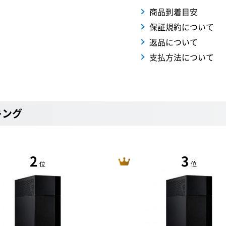
商品到着目安
保証規約について
返品について
支払方法について
キング
2
3
位
位