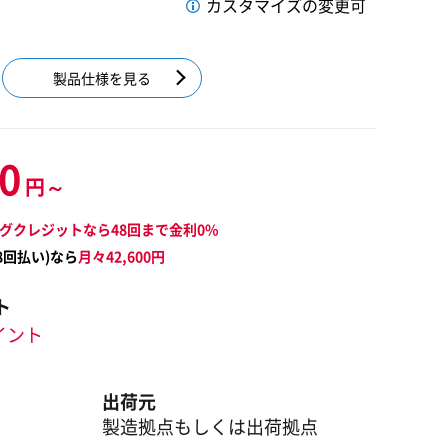
カスタマイズの変更可
製品仕様を見る
00
円～
グクレジットなら48回まで金利0%
8
回払い)なら
月々
42,600
円
ト
ポイント
出荷元
製造拠点もしくは出荷拠点