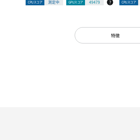
?
測定中
49479
CPUスコア
GPUスコア
CPUスコア
特徴