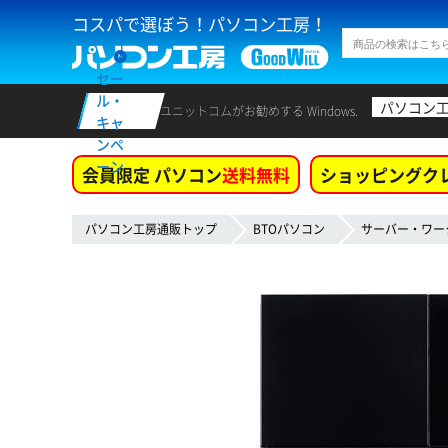
コスパで選ぼう！パソコン工房！
セー
ル・
パソコン
ユニットコムがお勧めする Windows.
キャ
ンペ
ーン
会員限定 パソコン
送料無料
ショッピングク
パソコン工房通販トップ
BTOパソコン
サーバー・ワー