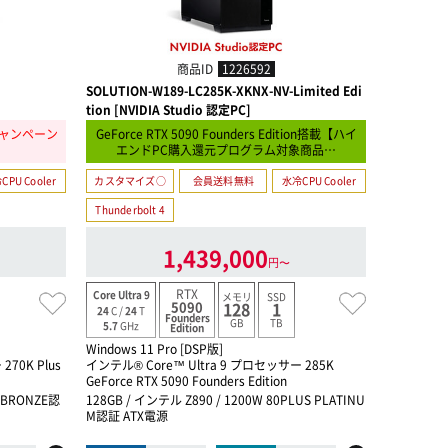
商品ID
1226592
SOLUTION-W189-LC285K-XKNX-NV-Limited Edi
SOLUTION
tion [NVIDIA Studio 認定PC]
ャンペーン
GeForce RTX 5090 Founders Edition搭載【ハイ
】
エンドPC購入還元プログラム対象商品…
CPU Cooler
カスタマイズ○
会員送料無料
水冷CPU Cooler
カスタマイ
Thunderbolt 4
1,439,000
円〜
RTX
Core Ultra 9
Ryzen TR Pr
メモリ
SSD
5090
128
1
24
C /
24
T
96
C /
192
T
Founders
GB
TB
5.7
GHz
5.4
GHz
Edition
Windows 11 Pro [DSP版]
Windows 11
70K Plus
インテル® Core™ Ultra 9 プロセッサー 285K
Ryzen Thr
GeForce RTX 5090 Founders Edition
NVIDIA RTX
on Editio
S BRONZE認
128GB / インテル Z890 / 1200W 80PLUS PLATINU
M認証 ATX電源
512GB / A
UM認証 A