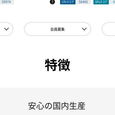
?
59974
58460
4
CPUスコア
GPUスコア
会員募集
特徴
安心の国内生産