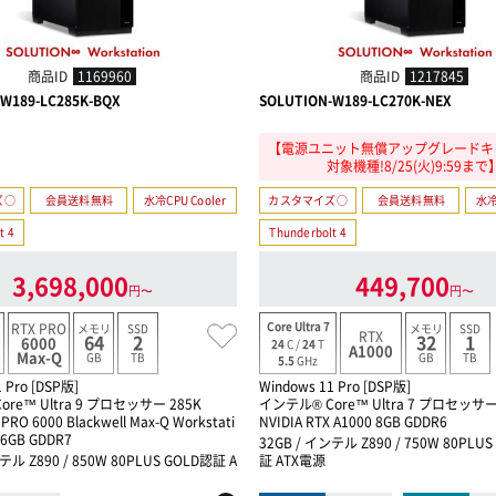
商品ID
1169960
商品ID
1217845
W189-LC285K-BQX
SOLUTION-W189-LC270K-NEX
【電源ユニット無償アップグレードキ
対象機種!8/25(火)9:59まで
ズ○
会員送料無料
水冷CPU Cooler
カスタマイズ○
会員送料無料
水冷
t 4
Thunderbolt 4
3,698,000
449,700
円〜
円〜
Core Ultra 7
RTX PRO
メモリ
SSD
メモリ
SSD
RTX
64
2
32
1
6000
24
C /
24
T
A1000
Max-Q
GB
TB
GB
TB
5.5
GHz
 Pro [DSP版]
Windows 11 Pro [DSP版]
re™ Ultra 9 プロセッサー 285K
インテル® Core™ Ultra 7 プロセッサー 2
 PRO 6000 Blackwell Max-Q Workstati
NVIDIA RTX A1000 8GB GDDR6
 96GB GDDR7
32GB / インテル Z890 / 750W 80PLU
テル Z890 / 850W 80PLUS GOLD認証 A
証 ATX電源