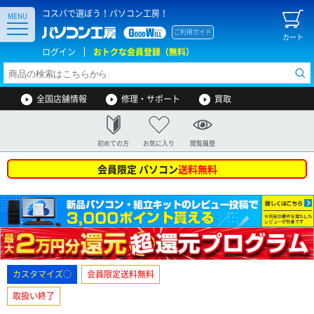
コスパで選ぼう！パソコン工房！
MENU
ご利用ガイド
カート
ログイン
おトクな会員登録（無料）
全国店舗情報
修理・サポート
買取
初めての方
お気に入り
閲覧履歴
会員限定 パソコン
送料無料
カスタマイズ○
会員限定送料無料
取扱い終了