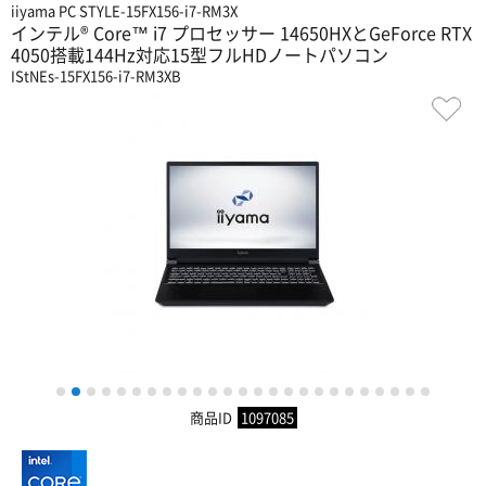
iiyama PC STYLE-15FX156-i7-RM3X
インテル® Core™ i7 プロセッサー 14650HXとGeForce RTX
4050搭載144Hz対応15型フルHDノートパソコン
IStNEs-15FX156-i7-RM3XB
1
2
3
4
5
6
7
8
9
10
11
12
13
14
15
16
17
18
19
20
21
22
23
24
25
商品ID
1097085