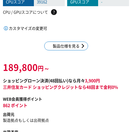
CPUスコア
39162
GPUスコア
-
CPU / GPUスコアについて
?
カスタマイズの変更可
製品仕様を見る
189,800
円～
ショッピングローン決済(
48
回払い)なら月々
3,900
円
三井住友カード ショッピングクレジットなら48回まで金利0%
WEB会員獲得ポイント
862 ポイント
出荷元
製造拠点もしくは出荷拠点
出荷予定