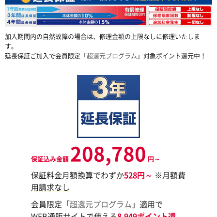
加入期間内の自然故障の場合は、修理金額の上限なしに修理いたしま
す。
延長保証ご加入で会員限定「
超還元プログラム
」対象ポイント還元中！
208,780
保証込み金額
円～
保証料金月額換算でわずか
528円～
※月額費
用請求なし
会員限定「
超還元プログラム
」適用で
WEB通販サイトで使える
8,949ポイント還