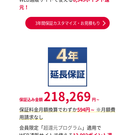
元！
3年間保証カスタマイズ・お見積もり
218,269
保証込み金額
円～
保証料金月額換算でわずか
594円～
※月額費
用請求なし
会員限定「
超還元プログラム
」適用で