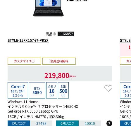
商品ID
1166852
STYLE-15FX157-i7-PKSX
STYLE
【
カスタマイズ○
会員送料無料
カ
219,800
円〜
Core i7
Cor
メモリ
SSD
RTX
16
500
16
C /
24
T
16
C 
5050
GB
GB
5.2
GHz
5.2
Windows 11 Home
Windo
インテル® Core™ i7 プロセッサー 14650HX
インテル
GeForce RTX 5050 Laptop GPU
GeFor
16GB / インテル HM770 / 約2.30kg
16GB 
?
37498
10010
CPUスコア
GPUスコア
CP