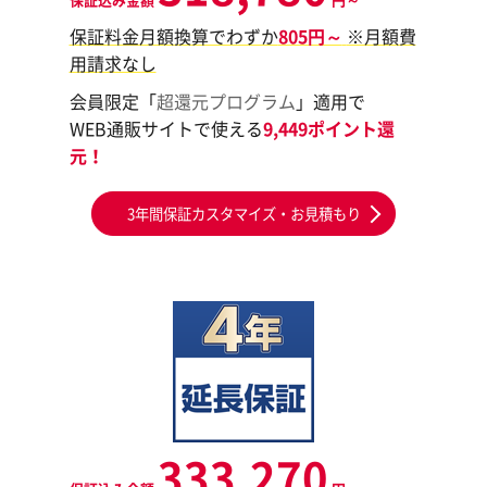
保証料金月額換算でわずか
805円～
※月額費
用請求なし
会員限定「
超還元プログラム
」適用で
WEB通販サイトで使える
9,449ポイント還
元！
3年間保証カスタマイズ・お見積もり
333,270