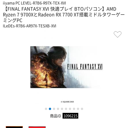
iiyama PC LEVEL-R7B6-R97X-TEX-XVI
【FINAL FANTASY XVI 快適プレイ BTOパソコン】AMD
Ryzen 7 9700XとRadeon RX 7700 XT搭載ミドルタワーゲー
ミングPC
ILeDEs-R7B6-AR97X-TESXB-XVI
1
2
3
4
5
6
7
8
9
10
商品ID
1096215