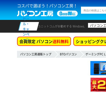
コスパで選ぼう！パソコン工房！
セー
ル・
パソコン
ユニットコムがお勧めする Windows.
キャ
ンペ
ーン
会員限定 パソコン
送料無料
ショッピングク
パソコン工房通販トップ
BTOパソコン
ゲーミングPC L