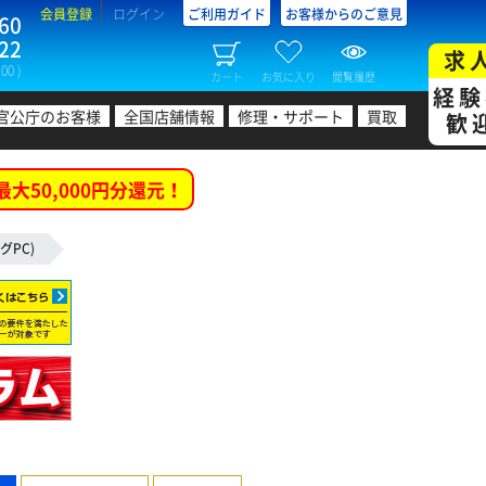
会員登録
ログイン
ご利用ガイド
お客様からのご意見
60
22
求
00 )
カート
お気に入り
閲覧履歴
経験
官公庁のお客様
全国店舗情報
修理・サポート
買取
歓
最大50,000円分還元！
グPC)