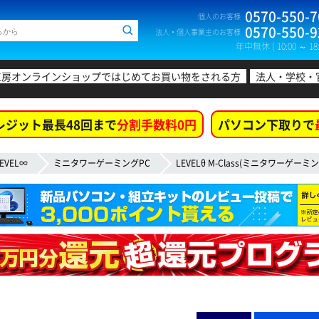
0570-550-7
個人のお客様
0570-550-9
法人・個人事業主のお客様
年中無休 ( 10:00 ～ 18:
工房オンラインショップではじめてお買い物をされる方
法人・学校・
レジット最長48回まで
分割手数料0円
パソコン下取りで
EVEL∞
ミニタワーゲーミングPC
LEVELθ M-Class(ミニタワーゲーミン