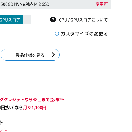
500GB NVMe対応 M.2 SSD
変更可
GPUスコア
-
?
CPU / GPUスコアについて
カスタマイズの変更可
製品仕様を見る
～
グクレジットなら48回まで金利0%
4
回払い)なら
月々
4,100
円
ト
イント