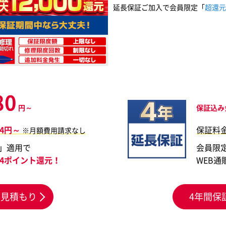
延長保証ご加入で会員限定「
超還元
80
円～
保証込み
14円～
保証料
※月額費用請求なし
」適用で
会員限
924ポイント還元！
WEB通
お見積もり
4年間保