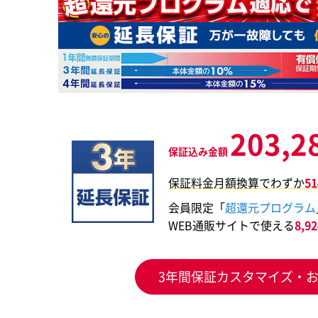
203,2
保証込み金額
保証料金月額換算でわずか
5
会員限定「
超還元プログラム
WEB通販サイトで使える
8,
3年間保証カスタマイズ・