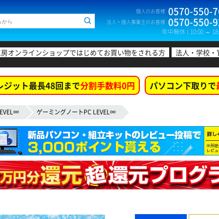
0570-550-7
個人のお客様
0570-550-9
法人・個人事業主のお客様
年中無休 ( 10:00 ～ 18:
工房オンラインショップではじめてお買い物をされる方
法人・学校・
レジット最長48回まで
分割手数料0円
パソコン下取りで
EVEL∞
ゲーミングノートPC LEVEL∞