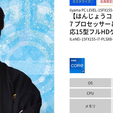
カスタマイズ○
会員限定
iiyama PC LEVEL-15FX155
【はんじょうコラ
7 プロセッサーとG
応15型フルH
ILeNEi-15FX155-i7-PLSX
OS
CPU
メモリ