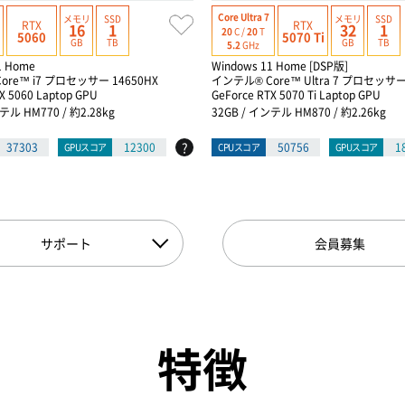
Core Ultra 7
メモリ
SSD
メモリ
SSD
RTX
RTX
16
1
32
1
20
C /
20
T
5060
5070 Ti
GB
TB
GB
TB
5.2
GHz
1 Home
Windows 11 Home [DSP版]
ore™ i7 プロセッサー 14650HX
インテル® Core™ Ultra 7 プロセッサー
X 5060 Laptop GPU
GeForce RTX 5070 Ti Laptop GPU
テル HM770 / 約2.28kg
32GB / インテル HM870 / 約2.26kg
?
37303
12300
50756
1
GPUスコア
CPUスコア
GPUスコア
サポート
会員募集
特徴