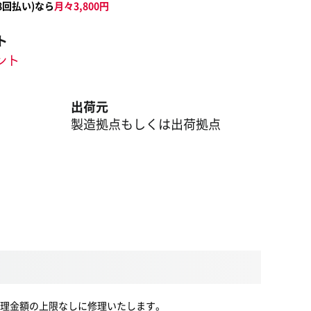
8
回払い)なら
月々
3,800
円
ト
イント
出荷元
製造拠点もしくは出荷拠点
理金額の上限なしに修理いたします。