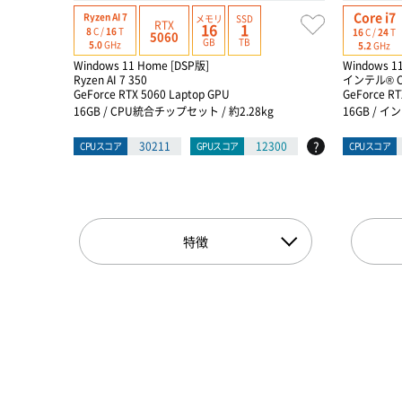
Core i7
Ryzen AI 7
メモリ
SSD
RTX
16
1
8
C /
16
T
16
C /
24
T
5060
GB
TB
5.0
GHz
5.2
GHz
Windows 11 Home [DSP版]
Windows 1
Ryzen AI 7 350
インテル® C
GeForce RTX 5060 Laptop GPU
GeForce RT
16GB / CPU統合チップセット / 約2.28kg
16GB / イン
?
30211
12300
CPUスコア
GPUスコア
CPUスコア
特徴