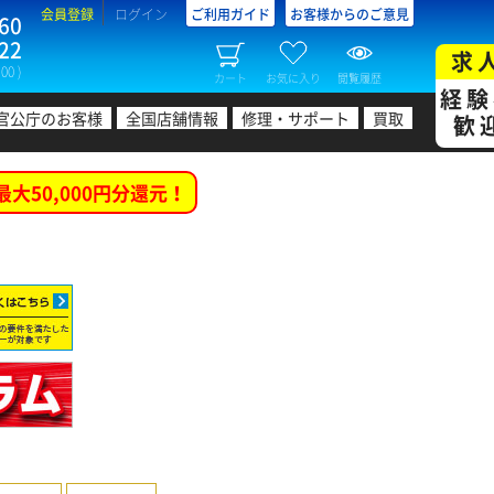
会員登録
ログイン
ご利用ガイド
お客様からのご意見
60
22
求
00 )
カート
お気に入り
閲覧履歴
経験
官公庁のお客様
全国店舗情報
修理・サポート
買取
歓
最大50,000円分還元！