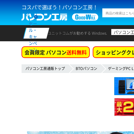
コスパで選ぼう！パソコン工房！
セー
ル・
パソコン
ユニットコムがお勧めする Windows.
キャ
ンペ
ーン
会員限定 パソコン
送料無料
ショッピングク
パソコン工房通販トップ
BTOパソコン
ゲーミングPC L