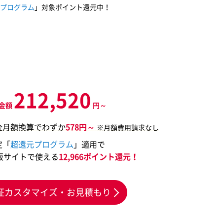
プログラム
」対象ポイント還元中！
212,520
金額
円～
金月額換算でわずか
578円～
※月額費用請求なし
定「
超還元プログラム
」適用で
販サイトで使える
12,966ポイント還元！
証カスタマイズ・お見積もり