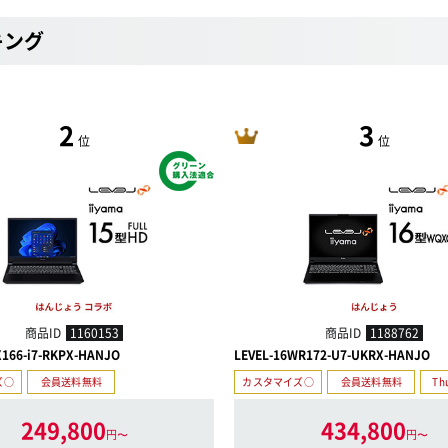
キング
2
3
位
位
商品ID
1160153
商品ID
1188762
X166-i7-RKPX-HANJO
LEVEL-16WR172-U7-UKRX-HANJO
ズ○
会員送料無料
カスタマイズ○
会員送料無料
Th
249,800
434,800
円〜
円〜