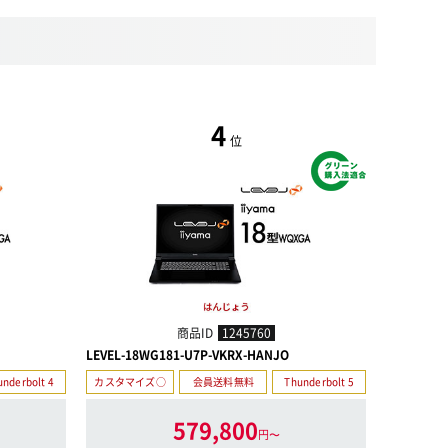
4
位
商品ID
1245760
LEVEL-18WG181-U7P-VKRX-HANJO
LEVEL-18
underbolt 4
カスタマイズ○
会員送料無料
Thunderbolt 5
カスタマイ
579,800
円〜