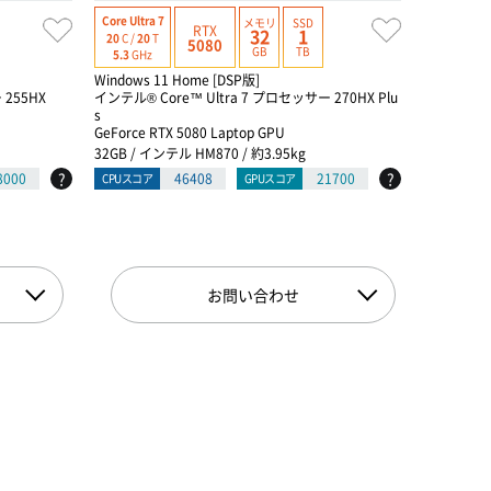
Core Ultra 7
Core Ultra 
メモリ
SSD
RTX
32
1
20
C /
20
T
24
C /
24
T
5080
GB
TB
5.3
GHz
5.5
GHz
Windows 11 Home [DSP版]
Windows 1
 255HX
インテル® Core™ Ultra 7 プロセッサー 270HX Plu
インテル® Co
s
s
GeForce RTX 5080 Laptop GPU
GeForce R
32GB / インテル HM870 / 約3.95kg
32GB / イ
?
?
8000
46408
21700
CPUスコア
GPUスコア
CPUスコア
お問い合わせ