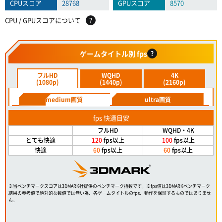
CPUスコア
28768
GPUスコア
8570
CPU / GPUスコアについて
?
ゲームタイトル別 fps
?
フルHD
WQHD
4K
(1080p)
(1440p)
(2160p)
medium画質
ultra画質
fps 快適目安
フルHD
WQHD・4K
とても快適
120
fps以上
100
fps以上
快適
60
fps以上
60
fps以上
※当ベンチマークスコアは3DMARK社提供のベンチマーク指数です。※fps値は3DMARKベンチマーク
結果の参考値で絶対的な数値では無い為、各ゲームタイトルのfps、動作を保証するものではありませ
ん。