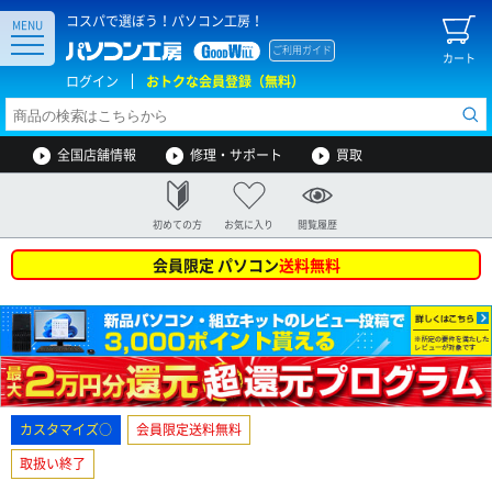
コスパで選ぼう！パソコン工房！
MENU
ご利用ガイド
カート
ログイン
おトクな会員登録（無料）
全国店舗情報
修理・サポート
買取
初めての方
お気に入り
閲覧履歴
会員限定 パソコン
送料無料
カスタマイズ○
会員限定送料無料
取扱い終了