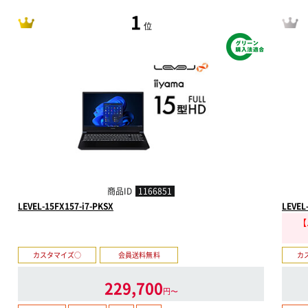
1
位
商品ID
1166851
LEVEL-15FX157-i7-PKSX
LEVEL
【
カスタマイズ○
会員送料無料
カ
229,700
円〜