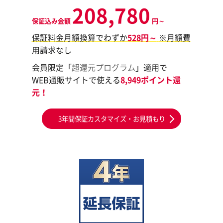
208,780
保証込み金額
円～
保証料金月額換算でわずか
528円～
※月額費
用請求なし
会員限定「
超還元プログラム
」適用で
WEB通販サイトで使える
8,949ポイント還
元！
3年間保証カスタマイズ・お見積もり