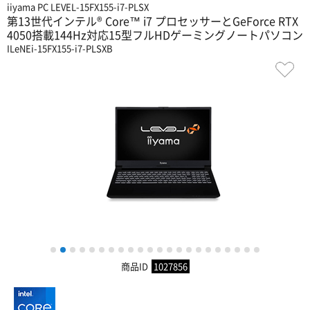
iiyama PC LEVEL-15FX155-i7-PLSX
第13世代インテル® Core™ i7 プロセッサーとGeForce RTX
4050搭載144Hz対応15型フルHDゲーミングノートパソコン
ILeNEi-15FX155-i7-PLSXB
1
2
3
4
5
6
7
8
9
10
11
12
13
14
15
16
17
18
19
20
21
22
商品ID
1027856