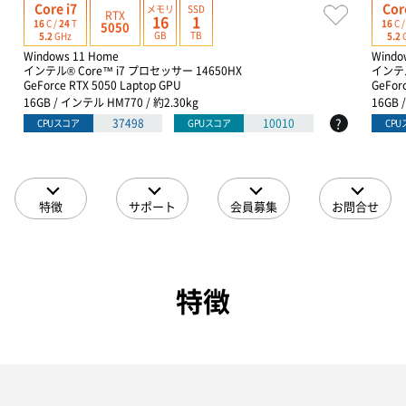
Core i7
Cor
メモリ
SSD
RTX
16
1
16
C /
24
T
16
C 
5050
GB
TB
5.2
GHz
5.2
Windows 11 Home
Windo
インテル® Core™ i7 プロセッサー 14650HX
インテル
GeForce RTX 5050 Laptop GPU
GeFor
16GB / インテル HM770 / 約2.30kg
16GB 
?
37498
10010
CPUスコア
GPUスコア
CP
特徴
サポート
会員募集
お問合せ
特徴