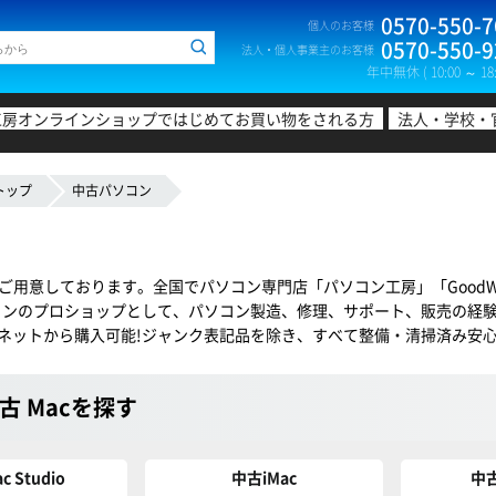
0570-550-7
個人のお客様
0570-550-9
法人・個人事業主のお客様
年中無休 ( 10:00 ～ 18:
工房オンラインショップではじめてお買い物をされる方
法人・学校・
トップ
中古パソコン
多数ご用意しております。全国でパソコン専門店「パソコン工房」「Good
コンのプロショップとして、パソコン製造、修理、サポート、販売の経
ネットから購入可能!ジャンク表記品を除き、すべて整備・清掃済み安
古 Macを探す
 Studio
中古iMac
中古