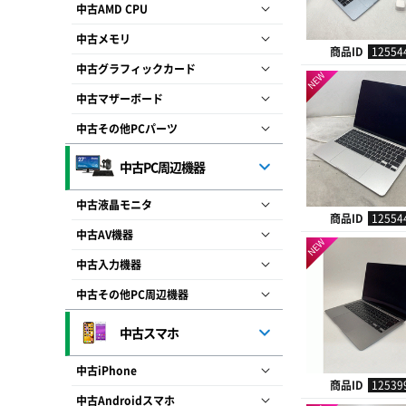
中古AMD CPU
中古メモリ
商品ID
12554
中古グラフィックカード
NEW
中古マザーボード
中古その他PCパーツ
中古PC周辺機器
中古液晶モニタ
商品ID
12554
中古AV機器
NEW
中古入力機器
中古その他PC周辺機器
中古スマホ
中古iPhone
商品ID
12539
中古Androidスマホ