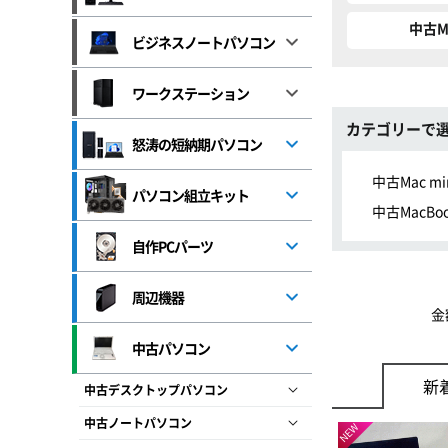
中古M
ビジネスノートパソコン
ワークステーション
カテゴリーで
怒涛の短納期パソコン
中古Mac min
パソコン組立キット
中古MacBoo
自作PCパーツ
周辺機器
金
中古パソコン
新
中古デスクトップパソコン
中古ノートパソコン
NEW