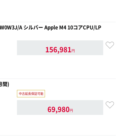
MW0W3J/A シルバー Apple M4 10コアCPU/LP
156,981
円
月間)
中古延長保証可能
69,980
円