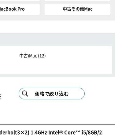
cBook Pro
中古その他Mac
中古iMac (
12
)
円
bolt3×2) 1.4GHz Intel® Core™ i5/8GB/2