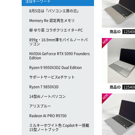
注目キーワード
8月5日は「パソコンエ房の日」
Memory Re 認定再生メモリ
柳 ゆり菜 コラボクリエイターPC
商品ID
12540
899g・16.9mm薄モバイルノートパ
NEW
ソコン
NVIDIA GeForce RTX 5090 Founders
Edition
Ryzen 9 9950X3D2 Dual Edition
サポートサービスeチケット
Ryzen 7 9850X3D
商品ID
12540
NEW
14型AIノートパソコン
アリスブルー
Radeon AI PRO R9700
ミルキーホワイト色 Copilotキー搭載
15型ノートブック