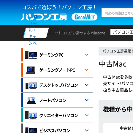
コスパで選ぼう！パソコン工房！
セー
ル・
パソコン
ユニットコムがお勧めする Windows.
キャ
ンペ
ーン
パソコン工房通販
ゲーミングPC
中古Mac
ゲーミングノートPC
中古 Macを
売サイト!パソ
デスクトップパソコン
扱う中古商品も
ノートパソコン
機種から中
クリエイターパソコン
中古Mac
ビジネスパソコン