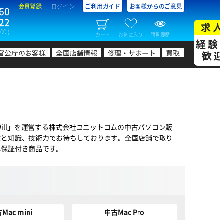
会員登録
ログイン
ご利用ガイド
お客様からのご意見
60
22
求
00 )
カート
お気に入り
閲覧履歴
経験
官公庁のお客様
全国店舗情報
修理・サポート
買取
歓
Will」を運営する株式会社ユニットコムの中古パソコン販
験と知識、技術力でお待ちしております。全国店舗で取り
心保証付き商品です。
Mac mini
中古Mac Pro