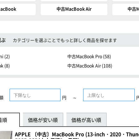
acBook
中古MacBook Air
中古Ma
選ぶ
カテゴリーを選ぶことでもっと詳しく商品を探せます
i (
2
)
中古MacBook Pro (
58
)
k (
8
)
中古MacBook Air (
108
)
額
円
～
着順
価格が安い順
価格が高い順
APPLE 〔中古〕MacBook Pro (13-inch・2020・Thunder