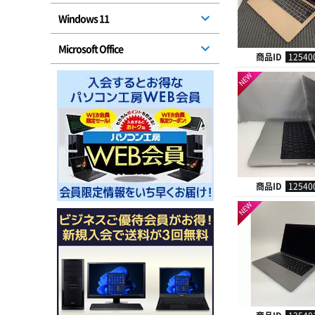
Windows 11
Microsoft Office
商品ID
12540
NEW
商品ID
12540
NEW