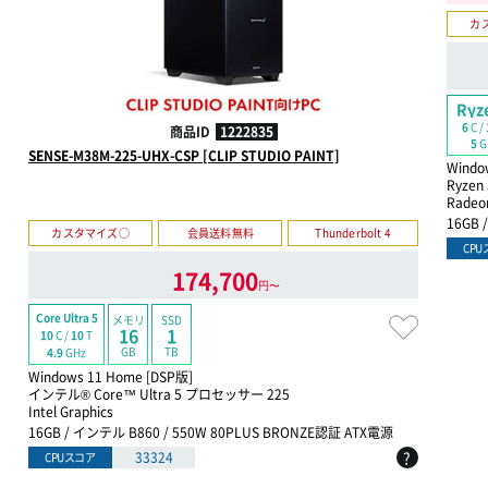
カ
Ryz
6
C /
商品ID
1222835
5
G
SENSE-M38M-225-UHX-CSP [CLIP STUDIO PAINT]
Windo
Ryzen
Rad
16GB 
カスタマイズ○
会員送料無料
Thunderbolt 4
CP
174,700
円〜
Core Ultra 5
メモリ
SSD
16
1
10
C /
10
T
GB
TB
4.9
GHz
Windows 11 Home [DSP版]
インテル® Core™ Ultra 5 プロセッサー 225
Intel Graphics
16GB / インテル B860 / 550W 80PLUS BRONZE認証 ATX電源
?
33324
CPUスコア