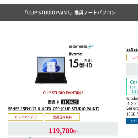
「CLIP STUDIO PAINT」推奨ノートパソコン
SENSE
カ
Cor
16
C 
5.2
Windo
商品ID
1138615
インテル
GeFor
SENSE-15FH112-N-UCFX-CSP [CLIP STUDIO PAINT]
16GB 
カスタマイズ○
会員送料無料
CP
119,700
円〜