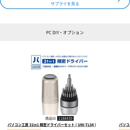
サプライを見る
PC DIY・オプション
商品ID
1188430
パソコン工房 31in1 精密ドライバーセット ( UNI-TL04 )
パソコン