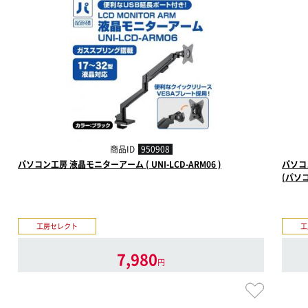
商品ID
950908
パソコン工房 液晶モニターアーム ( UNI-LCD-ARM06 )
パソコ
(パソ
工房セレクト
工
7,980
円