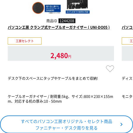
商品ID
1244208
パソコン工房 クランプ式ケーブルオーガナイザー ( UNI-DO05 )
パソコン
工房セレクト
工
2,480
円
デスク下のスペースにタップやケーブルをまとめて収納!
ディス
ケーブルオーガナイザー / 耐荷重:5kg、サイズ::800×230×155m
モニタ
m、対応する机の厚み:10 - 50mm
すべてのパソコン工房オリジナル・セレクト商品
ファニチャー・デスク周りを見る