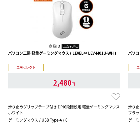
商品ID
1157041
パソコン工房 軽量ゲーミングマウス ( LEVEL∞ LEV-M01U-WH )
パソコン
工房セレクト
工
2,480
円
滑り止めグリップテープ付き DPI6段階設定 軽量ゲーミングマウス
滑り止
ホワイト
ブラッ
ゲーミングマウス / USB Type-A / 6
ゲーミング