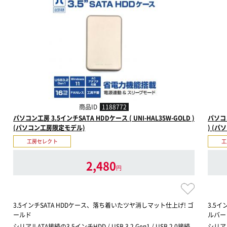
商品ID
1188772
パソコン工房 3.5インチSATA HDDケース ( UNI-HAL35W-GOLD )
パソコン
(パソコン工房限定モデル)
) (
工房セレクト
工
2,480
円
3.5インチSATA HDDケース、落ち着いたツヤ消しマット仕上げ! ゴ
3.5
ールド
ルバー
シリアルATA接続の3.5インチHDD / USB 3.2 Gen1 / USB 2.0接続
シリアルA