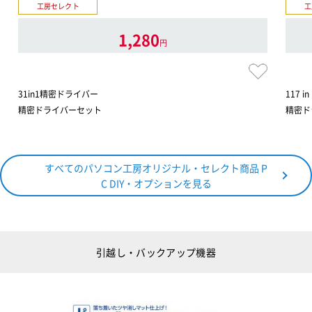
工房セレクト
工
1,280
円
31in1精密ドライバー
117 
精密ドライバーセット
精密ド
すべてのパソコン工房オリジナル・セレクト商品 P
C DIY・オプションを見る
引越し・バックアップ機器