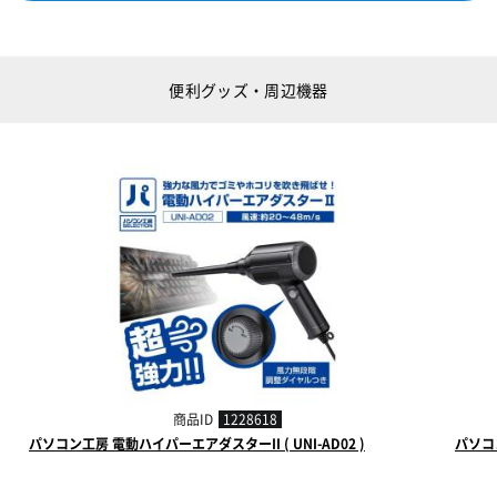
便利グッズ・周辺機器
商品ID
1228618
パソコン工房 電動ハイパーエアダスターII ( UNI-AD02 )
パソコン