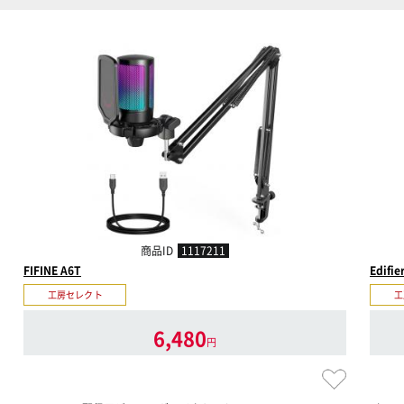
商品ID
1117211
FIFINE A6T
Edifie
工房セレクト
工
6,480
円