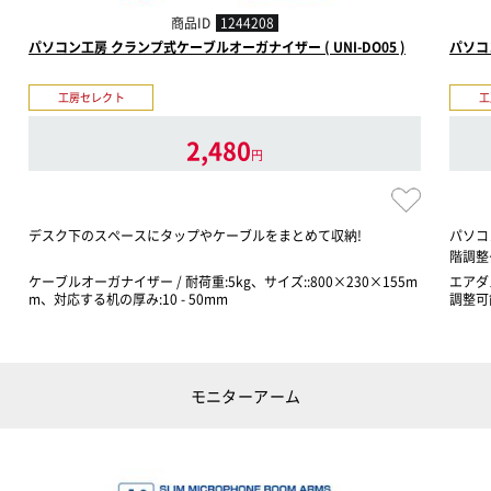
商品ID
1244208
パソコン工房 クランプ式ケーブルオーガナイザー ( UNI-DO05 )
パソコン
工房セレクト
工
2,480
円
デスク下のスペースにタップやケーブルをまとめて収納!
パソコ
階調整
ケーブルオーガナイザー / 耐荷重:5kg、サイズ::800×230×155m
エアダ
m、対応する机の厚み:10 - 50mm
調整可
モニターアーム