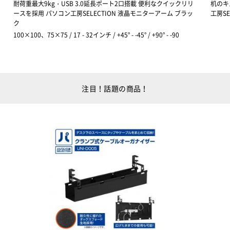
耐荷重最大9kg・USB 3.0延長ポート2口搭載 便利なクイックリリ
机のキ
ースを採用 パソコン工房SELECTION 液晶モニターアーム ブラッ
工房S
ク
100×100、75×75 / 17 - 32インチ / +45° - -45° / +90° - -90
注目！話題の商品！