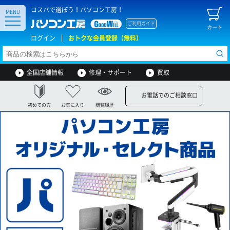
コスパで選ぼう！パソコン工房！
MENU
ご利用ガイド
カート
ログイン
おトクな会員登録（無料）
全国店舗情報
修理・サポート
買取
お電話でのご相談窓口
初めての方
お気に入り
閲覧履歴