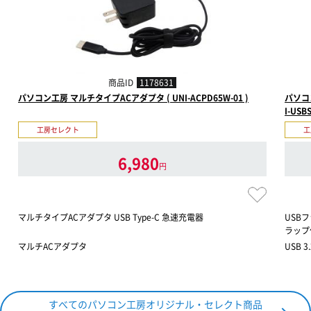
商品ID
1178631
パソコン工房 マルチタイプACアダプタ ( UNI-ACPD65W-01 )
パソコン
I-USB
工房セレクト
工
6,980
円
マルチタイプACアダプタ USB Type-C 急速充電器
USBフ
ラップ
マルチACアダプタ
USB 3.
すべてのパソコン工房オリジナル・セレクト商品