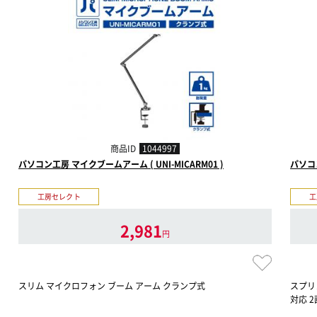
商品ID
1044997
パソコン工房 マイクブームアーム ( UNI-MICARM01 )
パソコン
工房セレクト
工
2,981
円
スリム マイクロフォン ブーム アーム クランプ式
スプリ
対応 