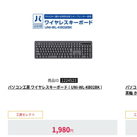
商品ID
1224523
パソコン工房 ワイヤレスキーボード ( UNI-WL-KB02BK )
パソコ
茶軸 ホワ
工房セレクト
工
1,980
円