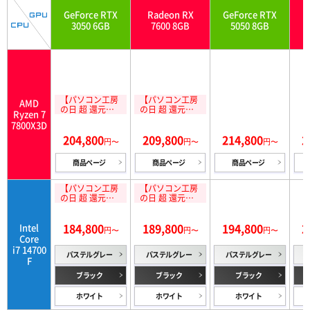
GeForce RTX
Radeon RX
GeForce RTX
3050 6GB
7600 8GB
5050 8GB
【パソコン工房
【パソコン工房
AMD
の日 超 還元祭
の日 超 還元祭
Ryzen 7
対象】15,000円
対象】15,000円
7800X3D
分相当還元 8/1
分相当還元 8/1
204,800
209,800
214,800
2
1(火)10:59まで!
1(火)10:59まで!
円〜
円〜
円〜
商品ページ
商品ページ
商品ページ
【パソコン工房
【パソコン工房
の日 超 還元祭
の日 超 還元祭
対象】15,000円
対象】15,000円
分相当還元 8/1
分相当還元 8/1
184,800
189,800
194,800
2
Intel
1(火)10:59まで!
1(火)10:59まで!
円〜
円〜
円〜
Core
i7 14700
パステルグレー
パステルグレー
パステルグレー
F
ブラック
ブラック
ブラック
ホワイト
ホワイト
ホワイト