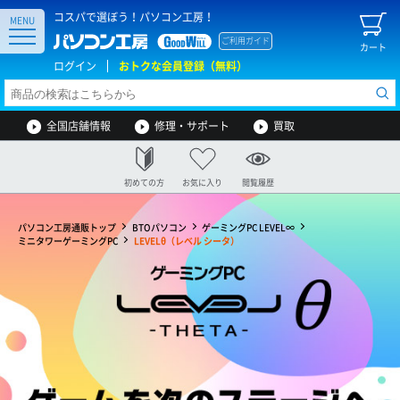
コスパで選ぼう！パソコン工房！
MENU
ご利用ガイド
カート
ログイン
おトクな会員登録（無料）
全国店舗情報
修理・サポート
買取
初めての方
お気に入り
閲覧履歴
パソコン工房通販トップ
BTOパソコン
ゲーミングPC LEVEL∞
ミニタワーゲーミングPC
LEVELθ（レベル シータ）