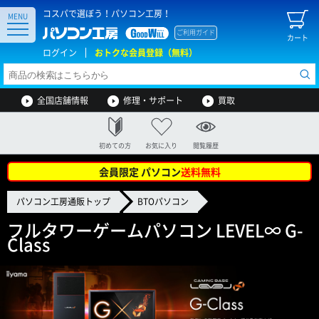
コスパで選ぼう！パソコン工房！
MENU
ご利用ガイド
カート
ログイン
おトクな会員登録（無料）
全国店舗情報
修理・サポート
買取
初めての方
お気に入り
閲覧履歴
会員限定 パソコン
送料無料
パソコン工房通販トップ
BTOパソコン
フルタワーゲームパソコン LEVEL∞ G-
Class