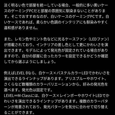
淡く明るい色で部屋を統一している場合、一般的に多い黒いケー
スのゲーミングPCだと部屋の雰囲気に馴染まないことがありま
す。そこでおすすめなのが、白いケースのゲーミングPCです。白
いケースであれば、柔らかい色調のインテリアにも馴染みやすく
違和感がありません。
また、レモン色やミント色などに光るケースファン（LEDファン）
が搭載されており、インテリアの差し色として更にかわいさを演
出できます。モデルによって発光色が固定されている場合があり
ますので、自分の部屋に合ったカラーを設定できるかどうか確認
してから選ぶようにしましょう。
例えばLEVEL θなら、白ケース×パステルカラーLEDでかわいさを
演出できるラインナップがあります。アリスブルーやホワイト、
さくらなど数種類のカラーバリエーションから、好みの発光色を
選べます。発光色は固定です。
LEVEL∞M-Classには、白ケース×レインボーやホワイトLEDでか
わいさを演出できるラインナップがあります。複数のカラーパタ
ーンが用意されており、発光パターンを気分に合わせて切り替え
ることができます。