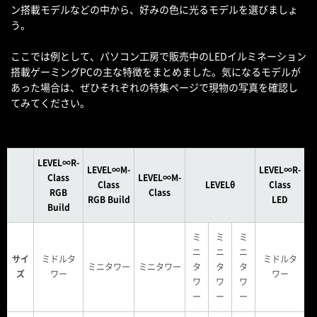
ン搭載モデルなどの中から、好みの色に光るモデルを選びましょ
う。
ここでは例として、パソコン工房で販売中のLEDイルミネーション
搭載ゲーミングPCの主な特徴をまとめました。気になるモデルが
あった場合は、ぜひそれぞれの特集ページで現物の写真を確認し
てみてください。
LEVEL∞R-
LEVEL∞M-
LEVEL∞R-
Class
LEVEL∞M-
Class
LEVELθ
Class
RGB
Class
RGB Build
LED
Build
ミ
ミ
ミ
ニ
ニ
ニ
サイ
ミドルタ
ミドルタ
ミニタワー
ミニタワー
タ
タ
タ
ズ
ワー
ワー
ワ
ワ
ワ
ー
ー
ー