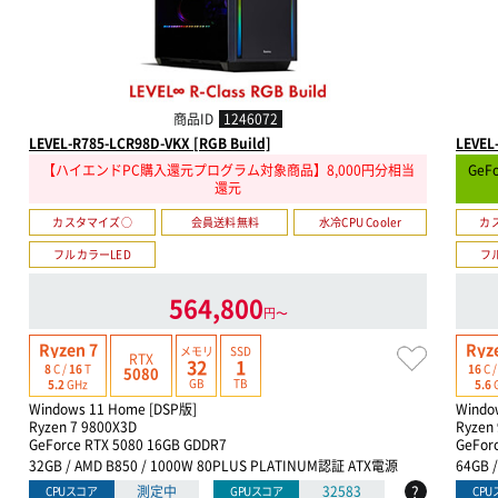
商品ID
1246072
LEVEL-R785-LCR98D-VKX [RGB Build]
LEVEL
【ハイエンドPC購入還元プログラム対象商品】8,000円分相当
GeF
還元
カスタマイズ○
会員送料無料
水冷CPU Cooler
カ
フルカラーLED
フ
564,800
円〜
Ryzen 7
Ryz
メモリ
SSD
RTX
32
1
8
C /
16
T
16
C 
5080
GB
TB
5.2
GHz
5.6
Windows 11 Home [DSP版]
Windo
Ryzen 7 9800X3D
Ryzen 
GeForce RTX 5080 16GB GDDR7
GeForc
32GB / AMD B850 / 1000W 80PLUS PLATINUM認証 ATX電源
64GB 
?
測定中
32583
CPUスコア
GPUスコア
CP