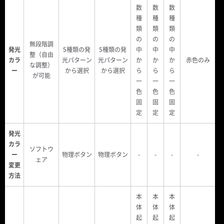
数
数
数
種
種
種
類
類
類
の
の
の
無段階調
発光
5種類の発
5種類の発
中
中
中
整（自由
カラ
光パターン
光パターン
か
か
か
赤色のみ
な調整）
ー
から選択
から選択
ら
ら
ら
が可能
一
一
一
色
色
色
固
固
固
定
定
定
発光
カラ
ソフトウ
ー
物理ボタン
物理ボタン
-
-
-
-
ェア
変更
方法
本
本
本
体
体
体
起
起
起