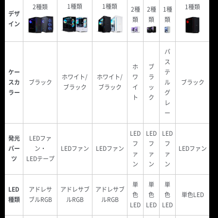
1種類
1種類
2種類
1種類
2種
2種
1種
デザ
類
類
類
イン
パ
ス
ホ
ブ
ケー
テ
ホワイト/
ホワイト/
ワ
ラ
スカ
ブラック
ル
ブラック
ブラック
ブラック
イ
ッ
ラー
グ
ト
ク
レ
ー
LED
LED
LED
発光
LEDファ
フ
フ
フ
パー
ン・
LEDファン
LEDファン
LEDファン
ァ
ァ
ァ
ツ
LEDテープ
ン
ン
ン
単
単
単
LED
アドレサ
アドレサブ
アドレサブ
色
色
色
単色LED
種類
ブルRGB
ルRGB
ルRGB
LED
LED
LED