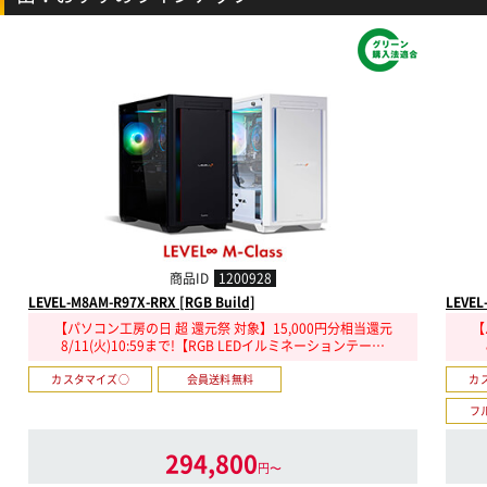
商品ID
1200928
LEVEL-M8AM-R97X-RRX [RGB Build]
LEVEL
【パソコン工房の日 超 還元祭 対象】15,000円分相当還元
【
8/11(火)10:59まで!【RGB LEDイルミネーションテー…
カスタマイズ○
会員送料無料
カ
フ
294,800
円〜