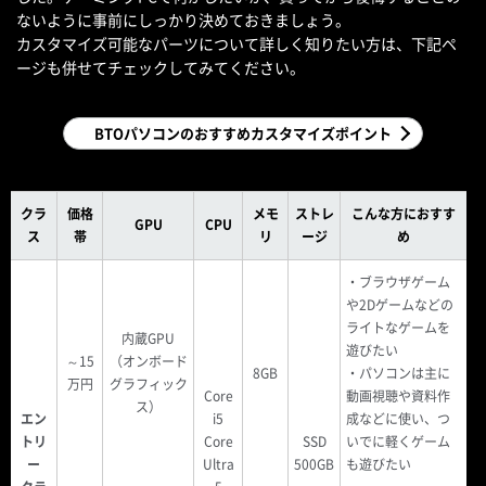
ないように事前にしっかり決めておきましょう。
カスタマイズ可能なパーツについて詳しく知りたい方は、下記ペ
ージも併せてチェックしてみてください。
BTOパソコンのおすすめカスタマイズポイント
クラ
価格
メモ
ストレ
こんな方におすす
GPU
CPU
ス
帯
リ
ージ
め
・ブラウザゲーム
や2Dゲームなどの
ライトなゲームを
内蔵GPU
遊びたい
～15
（オンボード
8GB
・パソコンは主に
万円
グラフィック
Core
動画視聴や資料作
ス）
エン
i5
成などに使い、つ
トリ
Core
SSD
いでに軽くゲーム
ー
Ultra
500GB
も遊びたい