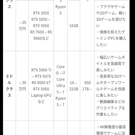
クラ
5
～
ス
Ryzen
・ブラウザゲーム
RTX 3050
5
や2Dゲーム、軽い
RTX 5050～
3Dゲームを遊びた
～20
RTX 5060
16GB
い
万円
RX 7600～RX
・価格を抑えたゲ
9060など
ーミングPCを購入
したい
・幅広いゲームタ
イトルを高画質で
Core
RTX 5060 Ti
楽しみたい
i5～i7
ミド
～RTX 5070
・高負荷な3Dゲー
Core
ル
～30
RX 9060 XT
16～
SSD
ムやオープンワー
Ultra
クラ
万円
RTX 5060
32GB
1TB～
ルドゲームを快適
5～7
ス
Laptop GPU
に楽しみたい
Ryzen
など
・動画編集などの
5～7
クリエイティブな
作業もしたい
・4K解像度の最高
環境でゲームに没