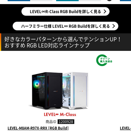
LEVEL∞R-Class RGB Buildを詳しく見る
ハーフミラー仕様 LEVEL∞ RGB Buildを詳しく見る
好きなカラーパターンから選んでテンションUP！
おすすめ RGB LED対応ラインナップ
商品ID
1200928
LEVEL-M8AM-R97X-RRX [RGB Build]
LEVEL