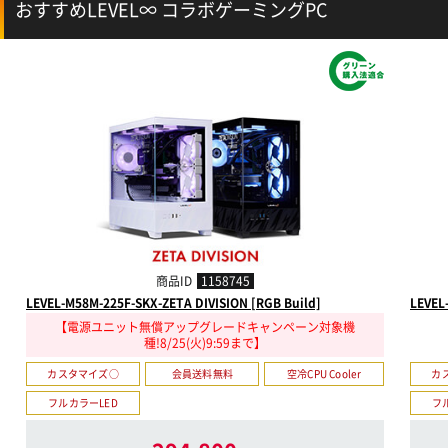
おすすめLEVEL∞ コラボゲーミングPC
NEW
商品ID
1158745
LEVEL-M58M-225F-SKX-ZETA DIVISION [RGB Build]
LEVEL
【電源ユニット無償アップグレードキャンペーン対象機
種!8/25(火)9:59まで】
カスタマイズ○
会員送料無料
空冷CPU Cooler
カ
フルカラーLED
フ