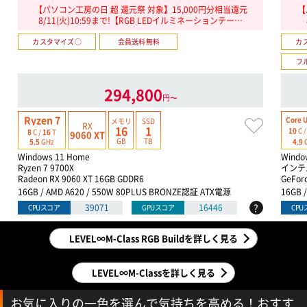
【パソコン工房の日 超 還元祭 対象】15,000円分相当還元
【
8/11(火)10:59まで!【RGB LEDイルミネーションテー…
カスタマイズ○
会員送料無料
カ
フ
294,800
円〜
Ryzen 7
Core U
メモリ
SSD
RX
16
1
10
C 
8
C /
16
T
9060 XT
GB
TB
4.9
5.5
GHz
Windows 11 Home
Windo
Ryzen 7 9700X
インテル
Radeon RX 9060 XT 16GB GDDR6
GeFor
16GB / AMD A620 / 550W 80PLUS BRONZE認証 ATX電源
16GB 
?
39071
16446
CPUスコア
GPUスコア
CP
LEVEL∞M-Class RGB Buildを詳しく見る
LEVEL∞M-Classを詳しく見る
お気に入りの一色を選んで気持ちを高める！おすす