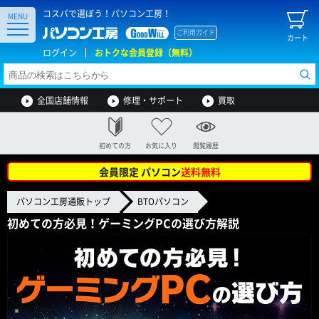
コスパで選ぼう！パソコン工房！
MENU
ご利用ガイド
カート
ログイン
おトクな会員登録（無料）
全国店舗情報
修理・サポート
買取
初めての方
お気に入り
閲覧履歴
会員限定 パソコン
送料無料
パソコン工房通販トップ
BTOパソコン
初めての方必見！ゲーミングPCの選び方解説