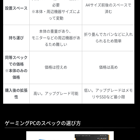
必要
A4サイズ前後のスペースで
設置スペース
※本体・周辺機器サイズによ
済む
って変動
本体の重量があり、
折り畳んでカバンなどに入れ
持ち運び
モニターなどの周辺機器があ
られるため簡単
るため難しい
同等スペック
での価格
価格は控えめ
価格は高め
※本体のみの
価格
購入後の拡張
低い。アップグレードはメモ
高い。アップグレード可能
性
リやSSDなど最小限
ゲーミングPCのスペックの選び方