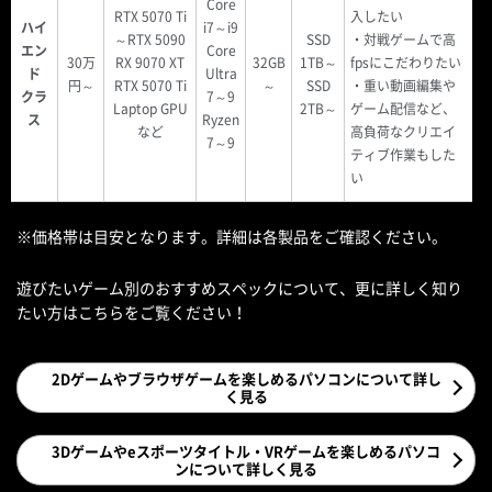
Core
RTX 5070 Ti
入したい
ハイ
i7～i9
～RTX 5090
SSD
・対戦ゲームで高
エン
Core
30万
RX 9070 XT
32GB
1TB～
fpsにこだわりたい
ド
Ultra
円～
RTX 5070 Ti
～
SSD
・重い動画編集や
クラ
7～9
Laptop GPU
2TB～
ゲーム配信など、
ス
Ryzen
など
高負荷なクリエイ
7～9
ティブ作業もした
い
※価格帯は目安となります。詳細は各製品をご確認ください。
遊びたいゲーム別のおすすめスペックについて、更に詳しく知り
たい方はこちらをご覧ください！
2Dゲームやブラウザゲームを楽しめるパソコンについて詳し
く見る
3Dゲームやeスポーツタイトル・VRゲームを楽しめるパソコ
ンについて詳しく見る