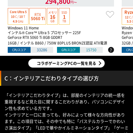
294,800
円〜
Ryz
Core Ultra 5
メモリ
SSD
RTX
16
1
10
C /
10
T
12
C 
5060 Ti
GB
TB
4.9
GHz
5.5
Windows 11 Home
Windo
インテル® Core™ Ultra 5 プロセッサー 225F
Ryzen
GeForce RTX 5060 Ti 8GB GDDR7
GeFor
16GB / インテル B860 / 750W 80PLUS BRONZE認証 ATX電源
32GB 
?
33286
15750
CPUスコア
GPUスコア
CP
コラボゲーミングPCの一覧を見る
C：インテリアこだわりタイプの選び方
「インテリアこだわりタイプ」は、部屋のインテリアの統一感を
重視するなど見た目に関するこだわりがあり、パソコンにデザイ
ン性も求めている方です。
インテリアと一口に言っても、好みによって様々な方向性があり
ます。この項目では、その中でも特に「パステルカラーでかわい
さ演出タイプ」「LEDで華やかイルミネーションタイプ」「ゲーミ