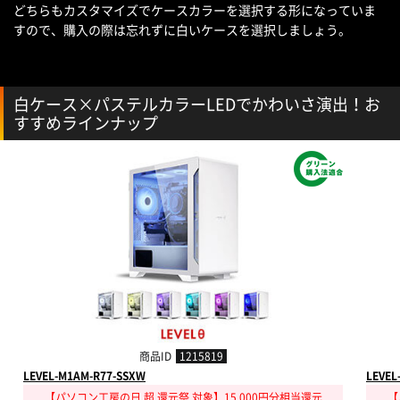
どちらもカスタマイズでケースカラーを選択する形になっていま
すので、購入の際は忘れずに白いケースを選択しましょう。
白ケース×パステルカラーLEDでかわいさ演出！お
すすめラインナップ
商品ID
1215819
LEVEL-M1AM-R77-SSXW
LEVEL
【パソコン工房の日 超 還元祭 対象】15,000円分相当還元
【