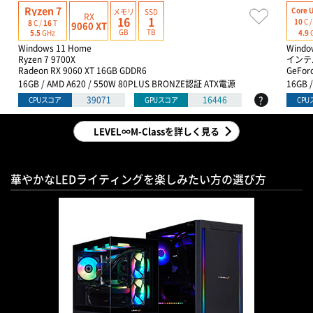
Ryzen 7
Core U
メモリ
SSD
RX
16
1
10
C 
8
C /
16
T
9060 XT
GB
TB
4.9
5.5
GHz
Windows 11 Home
Windo
Ryzen 7 9700X
インテル
Radeon RX 9060 XT 16GB GDDR6
GeFor
16GB / AMD A620 / 550W 80PLUS BRONZE認証 ATX電源
16GB 
?
39071
16446
CPUスコア
GPUスコア
CP
LEVEL∞M-Classを詳しく見る
華やかなLEDライティングを楽しみたい方の選び方