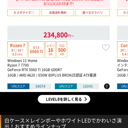
8/11(火)10:59まで!
カスタマイズ○
会員送料無料
選べるカラバリ
カ
234,800
円〜
Ryzen 7
Cor
メモリ
SSD
RTX
16
500
8
C /
16
T
20
C 
5060 Ti
GB
GB
5.3
GHz
5.4
Windows 11 Home
Windo
Ryzen 7 7700
インテル
GeForce RTX 5060 Ti 16GB GDDR7
GeFor
16GB / AMD A620 / 650W 80PLUS BRONZE認証 ATX電源
16GB 
?
34074
16045
CPUスコア
GPUスコア
CP
LEVELθを詳しく見る
白ケース×レインボーやホワイトLEDでかわいさ演
出！おすすめラインナップ