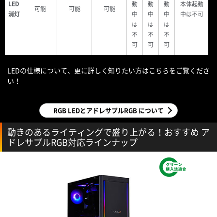
LED
動
動
動
本体起動
可能
可能
可能
消灯
中
中
中
中は不可
は
は
は
不
不
不
可
可
可
LEDの仕様について、更に詳しく知りたい方はこちらをご覧くださ
い！
RGB LEDとアドレサブルRGB について
動きのあるライティングで盛り上がる！おすすめ ア
ドレサブルRGB対応ラインナップ