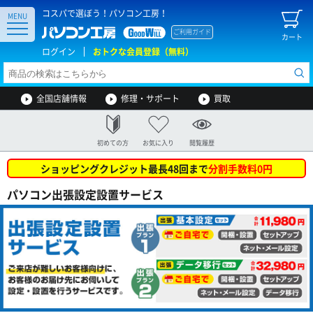
コスパで選ぼう！パソコン工房！
MENU
ご利用ガイド
カート
ログイン
おトクな会員登録（無料）
全国店舗情報
修理・サポート
買取
初めての方
お気に入り
閲覧履歴
ショッピングクレジット最長48回まで
分割手数料0円
パソコン出張設定設置サービス