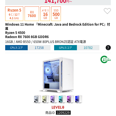
141,700
円〜
Ryzen 5
メモリ
SSD
RX
16
500
6
C /
12
T
7600
GB
GB
4.1
GHz
Windows 11 Home 『Minecraft: Java and Bedrock Edition for PC』付
属
Ryzen 5 4500
Radeon RX 7600 8GB GDDR6
16GB / AMD B550 / 650W 80PLUS BRONZE認証 ATX電源
?
17258
10782
CPUスコア
GPUスコア
商品ID
1209229