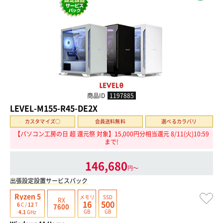
商品ID
1197885
LEVEL-M155-R45-DE2X
カスタマイズ○
会員送料無料
選べるカラバリ
【パソコン工房の日 超 還元祭 対象】15,000円分相当還元 8/11(火)10:59
まで!
146,680
円〜
出張設定設置サービスパック
Ryzen 5
メモリ
SSD
RX
16
500
6
C /
12
T
7600
GB
GB
4.1
GHz