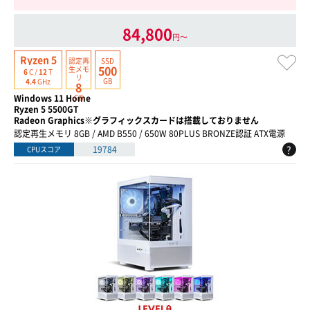
84,800
円〜
Ryzen 5
認定再
SSD
500
生
メモ
6
C /
12
T
リ
GB
4.4
GHz
8
Windows 11 Home
GB
Ryzen 5 5500GT
Radeon Graphics※グラフィックスカードは搭載しておりません
認定再生メモリ 8GB / AMD B550 / 650W 80PLUS BRONZE認証 ATX電源
?
19784
CPUスコア