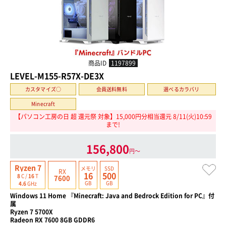
商品ID
1197899
LEVEL-M155-R57X-DE3X
カスタマイズ○
会員送料無料
選べるカラバリ
Minecraft
【パソコン工房の日 超 還元祭 対象】15,000円分相当還元 8/11(火)10:59
まで!
156,800
円〜
Ryzen 7
メモリ
SSD
RX
16
500
8
C /
16
T
7600
GB
GB
4.6
GHz
Windows 11 Home 『Minecraft: Java and Bedrock Edition for PC』付
属
Ryzen 7 5700X
Radeon RX 7600 8GB GDDR6