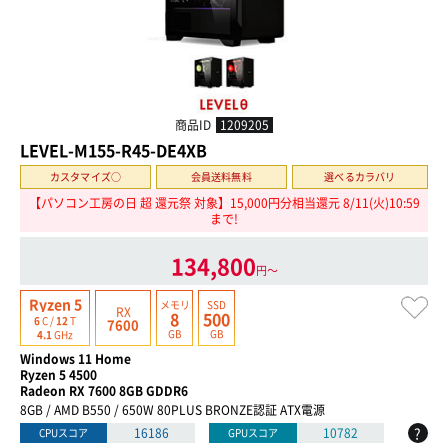
商品ID
1209205
LEVEL-M155-R45-DE4XB
カスタマイズ○
会員送料無料
選べるカラバリ
【パソコン工房の日 超 還元祭 対象】15,000円分相当還元 8/11(火)10:59
まで!
134,800
円〜
Ryzen 5
メモリ
SSD
RX
8
500
6
C /
12
T
7600
GB
GB
4.1
GHz
Windows 11 Home
Ryzen 5 4500
Radeon RX 7600 8GB GDDR6
8GB / AMD B550 / 650W 80PLUS BRONZE認証 ATX電源
?
16186
10782
CPUスコア
GPUスコア