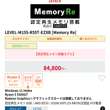
商品ID
1245773
LEVEL-M155-R55T-EZXB [Memory Re]
カスタマイズ○
会員送料無料
選べるカラバリ
認定再生メモリ
【認定再生メモリ搭載モデル】
84,800
円〜
Ryzen 5
認定再
SSD
500
生
メモ
6
C /
12
T
リ
GB
4.4
GHz
8
Windows 11 Home
GB
Ryzen 5 5500GT
Radeon Graphics※グラフィックスカードは搭載しておりません
認定再生メモリ 8GB / AMD B550 / 650W 80PLUS BRONZE認証 ATX電源
?
19784
CPUスコア