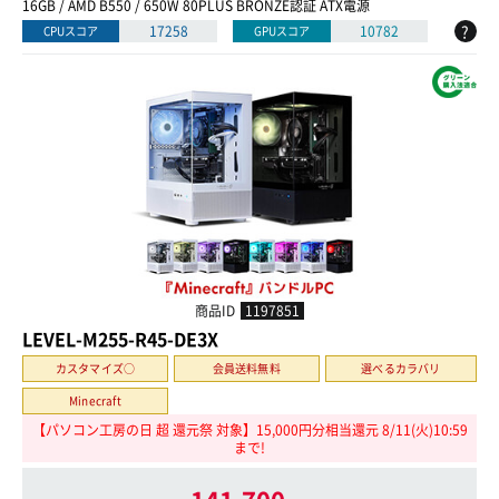
16GB / AMD B550 / 650W 80PLUS BRONZE認証 ATX電源
?
17258
10782
CPUスコア
GPUスコア
商品ID
1197851
LEVEL-M255-R45-DE3X
カスタマイズ○
会員送料無料
選べるカラバリ
Minecraft
【パソコン工房の日 超 還元祭 対象】15,000円分相当還元 8/11(火)10:59
まで!