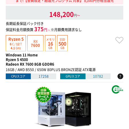
まで!【会員限定・超還元プログラム 対象】 8,000円分相当還元
148,200
円〜
長期延長保証パック付き
375
保証料金月額換算
円～
※月額費用請求なし
Ryzen 5
メモリ
SSD
RX
16
500
6
C /
12
T
7600
GB
GB
4.1
GHz
Windows 11 Home
Ryzen 5 4500
Radeon RX 7600 8GB GDDR6
16GB / AMD B550 / 650W 80PLUS BRONZE認証 ATX電源
?
17258
10782
CPUスコア
GPUスコア