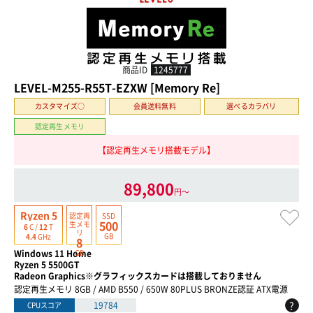
商品ID
1245777
LEVEL-M255-R55T-EZXW [Memory Re]
カスタマイズ○
会員送料無料
選べるカラバリ
認定再生メモリ
【認定再生メモリ搭載モデル】
89,800
円〜
Ryzen 5
認定再
SSD
500
生
メモ
6
C /
12
T
リ
GB
4.4
GHz
8
Windows 11 Home
GB
Ryzen 5 5500GT
Radeon Graphics※グラフィックスカードは搭載しておりません
認定再生メモリ 8GB / AMD B550 / 650W 80PLUS BRONZE認証 ATX電源
?
19784
CPUスコア