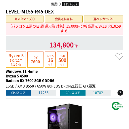
商品ID
1197887
LEVEL-M155-R45-DEX
カスタマイズ○
会員送料無料
選べるカラバリ
【パソコン工房の日 超 還元祭 対象】15,000円分相当還元 8/11(火)10:59
まで!
134,800
円〜
Ryzen 5
メモリ
SSD
RX
16
500
6
C /
12
T
7600
GB
GB
4.1
GHz
Windows 11 Home
Ryzen 5 4500
Radeon RX 7600 8GB GDDR6
16GB / AMD B550 / 650W 80PLUS BRONZE認証 ATX電源
?
17258
10782
CPUスコア
GPUスコア