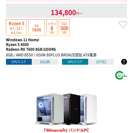
134,800
円〜
Ryzen 5
メモリ
SSD
RX
8
500
6
C /
12
T
7600
GB
GB
4.1
GHz
Windows 11 Home
Ryzen 5 4500
Radeon RX 7600 8GB GDDR6
8GB / AMD B550 / 650W 80PLUS BRONZE認証 ATX電源
?
16186
10782
CPUスコア
GPUスコア