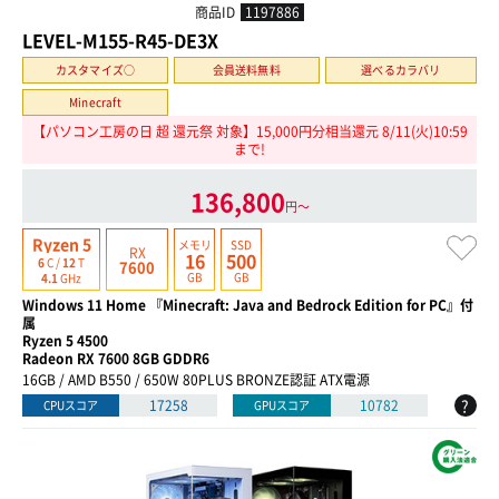
商品ID
1197886
LEVEL-M155-R45-DE3X
カスタマイズ○
会員送料無料
選べるカラバリ
Minecraft
【パソコン工房の日 超 還元祭 対象】15,000円分相当還元 8/11(火)10:59
まで!
136,800
円〜
Ryzen 5
メモリ
SSD
RX
16
500
6
C /
12
T
7600
GB
GB
4.1
GHz
Windows 11 Home 『Minecraft: Java and Bedrock Edition for PC』付
属
Ryzen 5 4500
Radeon RX 7600 8GB GDDR6
16GB / AMD B550 / 650W 80PLUS BRONZE認証 ATX電源
?
17258
10782
CPUスコア
GPUスコア