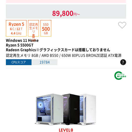
89,800
円〜
Ryzen 5
認定再
SSD
500
生
メモ
6
C /
12
T
リ
GB
4.4
GHz
8
Windows 11 Home
GB
Ryzen 5 5500GT
Radeon Graphics※グラフィックスカードは搭載しておりません
認定再生メモリ 8GB / AMD B550 / 650W 80PLUS BRONZE認証 ATX電源
?
19784
CPUスコア