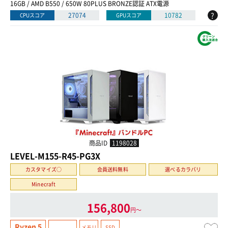
16GB / AMD B550 / 650W 80PLUS BRONZE認証 ATX電源
?
27074
10782
CPUスコア
GPUスコア
商品ID
1198028
LEVEL-M155-R45-PG3X
カスタマイズ○
会員送料無料
選べるカラバリ
Minecraft
156,800
円〜
Ryzen 5
メモリ
SSD