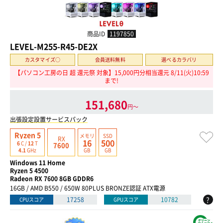
商品ID
1197850
LEVEL-M255-R45-DE2X
カスタマイズ○
会員送料無料
選べるカラバリ
【パソコン工房の日 超 還元祭 対象】15,000円分相当還元 8/11(火)10:59
まで!
151,680
円〜
出張設定設置サービスパック
Ryzen 5
メモリ
SSD
RX
16
500
6
C /
12
T
7600
GB
GB
4.1
GHz
Windows 11 Home
Ryzen 5 4500
Radeon RX 7600 8GB GDDR6
16GB / AMD B550 / 650W 80PLUS BRONZE認証 ATX電源
?
17258
10782
CPUスコア
GPUスコア