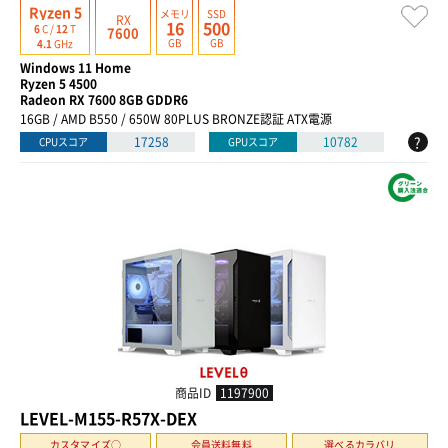
Ryzen 5
メモリ
SSD
RX
16
500
6
C /
12
T
7600
GB
GB
4.1
GHz
Windows 11 Home
Ryzen 5 4500
Radeon RX 7600 8GB GDDR6
16GB / AMD B550 / 650W 80PLUS BRONZE認証 ATX電源
?
17258
10782
CPUスコア
GPUスコア
商品ID
1197900
LEVEL-M155-R57X-DEX
カスタマイズ○
会員送料無料
選べるカラバリ