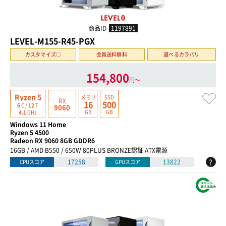
商品ID
1197891
LEVEL-M155-R45-PGX
カスタマイズ○
会員送料無料
選べるカラバリ
154,800
円〜
Ryzen 5
メモリ
SSD
RX
16
500
6
C /
12
T
9060
GB
GB
4.1
GHz
Windows 11 Home
Ryzen 5 4500
Radeon RX 9060 8GB GDDR6
16GB / AMD B550 / 650W 80PLUS BRONZE認証 ATX電源
?
17258
13822
CPUスコア
GPUスコア