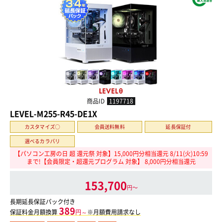
商品ID
1197718
LEVEL-M255-R45-DE1X
カスタマイズ○
会員送料無料
延長保証付
選べるカラバリ
【パソコン工房の日 超 還元祭 対象】15,000円分相当還元 8/11(火)10:59
まで!【会員限定・超還元プログラム 対象】 8,000円分相当還元
153,700
円〜
長期延長保証パック付き
389
保証料金月額換算
円～
※月額費用請求なし