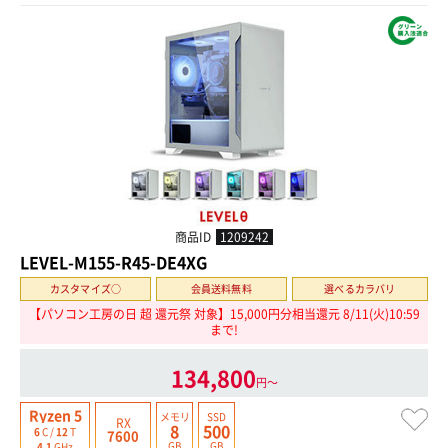
商品ID
1209242
LEVEL-M155-R45-DE4XG
カスタマイズ○
会員送料無料
選べるカラバリ
【パソコン工房の日 超 還元祭 対象】15,000円分相当還元 8/11(火)10:59
まで!
134,800
円〜
Ryzen 5
メモリ
SSD
RX
8
500
6
C /
12
T
7600
GB
GB
4.1
GHz