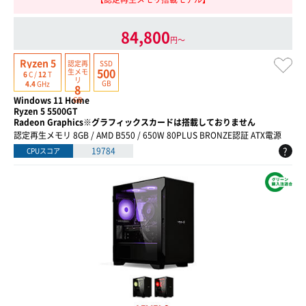
84,800
円〜
Ryzen 5
認定再
SSD
500
生
メモ
6
C /
12
T
リ
GB
4.4
GHz
8
Windows 11 Home
GB
Ryzen 5 5500GT
Radeon Graphics※グラフィックスカードは搭載しておりません
認定再生メモリ 8GB / AMD B550 / 650W 80PLUS BRONZE認証 ATX電源
?
19784
CPUスコア