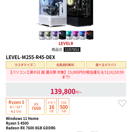
商品ID
1197852
LEVEL-M255-R45-DEX
カスタマイズ○
会員送料無料
選べるカラバリ
【パソコン工房の日 超 還元祭 対象】15,000円分相当還元 8/11(火)10:59
まで!
139,800
円〜
Ryzen 5
メモリ
SSD
RX
16
500
6
C /
12
T
7600
GB
GB
4.1
GHz
Windows 11 Home
Ryzen 5 4500
Radeon RX 7600 8GB GDDR6