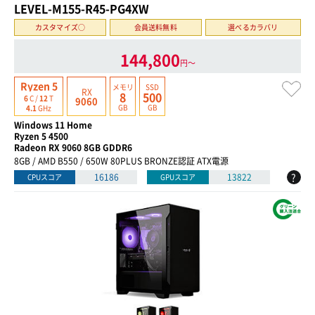
LEVEL-M155-R45-PG4XW
カスタマイズ○
会員送料無料
選べるカラバリ
144,800
円〜
Ryzen 5
メモリ
SSD
RX
8
500
6
C /
12
T
9060
GB
GB
4.1
GHz
Windows 11 Home
Ryzen 5 4500
Radeon RX 9060 8GB GDDR6
8GB / AMD B550 / 650W 80PLUS BRONZE認証 ATX電源
?
16186
13822
CPUスコア
GPUスコア