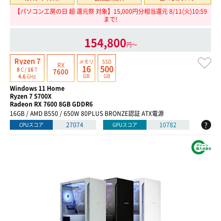
【パソコン工房の日 超 還元祭 対象】15,000円分相当還元 8/11(火)10:59
まで!
154,800
円〜
Ryzen 7
メモリ
SSD
RX
16
500
8
C /
16
T
7600
GB
GB
4.6
GHz
Windows 11 Home
Ryzen 7 5700X
Radeon RX 7600 8GB GDDR6
16GB / AMD B550 / 650W 80PLUS BRONZE認証 ATX電源
?
27074
10782
CPUスコア
GPUスコア