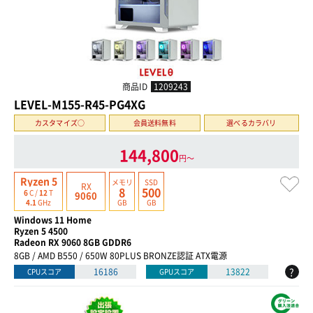
商品ID
1209243
LEVEL-M155-R45-PG4XG
カスタマイズ○
会員送料無料
選べるカラバリ
144,800
円〜
Ryzen 5
メモリ
SSD
RX
8
500
6
C /
12
T
9060
GB
GB
4.1
GHz
Windows 11 Home
Ryzen 5 4500
Radeon RX 9060 8GB GDDR6
8GB / AMD B550 / 650W 80PLUS BRONZE認証 ATX電源
?
16186
13822
CPUスコア
GPUスコア