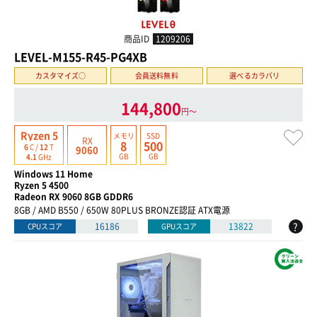
商品ID
1209206
LEVEL-M155-R45-PG4XB
カスタマイズ○
会員送料無料
選べるカラバリ
144,800
円〜
Ryzen 5
メモリ
SSD
RX
8
500
6
C /
12
T
9060
GB
GB
4.1
GHz
Windows 11 Home
Ryzen 5 4500
Radeon RX 9060 8GB GDDR6
8GB / AMD B550 / 650W 80PLUS BRONZE認証 ATX電源
?
16186
13822
CPUスコア
GPUスコア