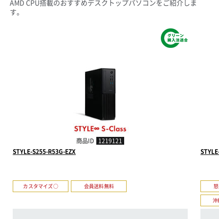
AMD CPU搭載のおすすめデスクトップパソコンをご紹介しま
す。
商品ID
1219121
STYLE-S255-R53G-EZX
STYLE
カスタマイズ○
会員送料無料
怒
沖