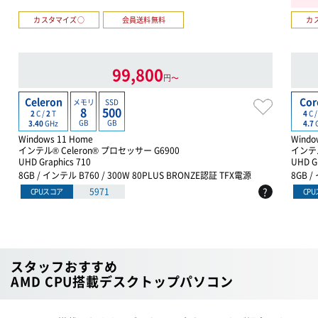
カスタマイズ○
会員送料無料
カ
99,800
円〜
Celeron
Cor
メモリ
SSD
8
500
2
C /
2
T
4
C 
GB
GB
3.40
GHz
4.7
Windows 11 Home
Windo
インテル® Celeron® プロセッサー G6900
インテル
UHD Graphics 710
UHD G
8GB / インテル B760 / 300W 80PLUS BRONZE認証 TFX電源
8GB /
?
5971
CPUスコア
CP
スタッフおすすめ
AMD CPU搭載デスクトップパソコン