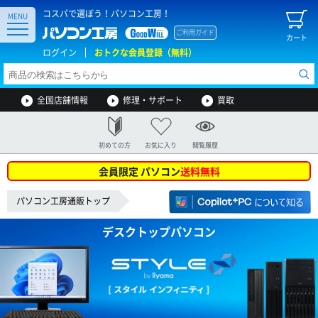
コスパで選ぼう！パソコン工房！
MENU
ご利用ガイド
カート
ログイン
おトクな会員登録（無料）
全国店舗情報
修理・サポート
買取
初めての方
お気に入り
閲覧履歴
会員限定 パソコン
送料無料
パソコン工房通販トップ
デスクトップパソコン