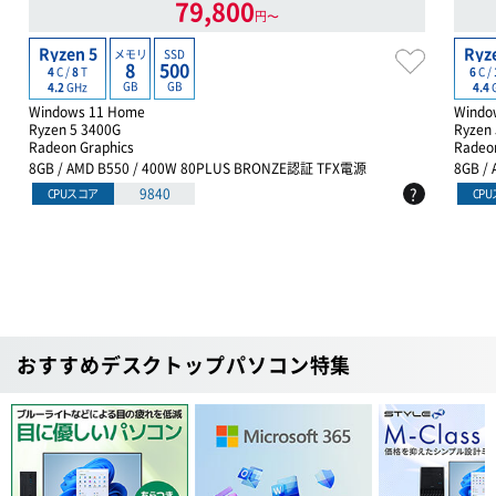
79,800
円〜
Ryzen 5
Ryz
メモリ
SSD
8
500
4
C /
8
T
6
C /
GB
GB
4.2
GHz
4.4
Windows 11 Home
Windo
Ryzen 5 3400G
Ryzen
Radeon Graphics
Radeon
8GB / AMD B550 / 400W 80PLUS BRONZE認証 TFX電源
8GB /
?
9840
CPUスコア
CP
おすすめデスクトップパソコン特集