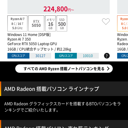
224,800
円〜
Ryzen AI 7
Ryzen
メモリ
SSD
RTX
16
500
8
C /
16
T
8
C /
5050
GB
GB
5.0
GHz
5.0
Windows 11 Home [DSP版]
Windo
Ryzen AI 7 350
Ryzen 
GeForce RTX 5050 Laptop GPU
Radeo
16GB / CPU統合チップセット / 約2.28kg
16GB
?
30127
10010
CPUスコア
GPUスコア
CP
すべての AMD Ryzen 搭載ノートパソコンを見る
AMD Radeon 搭載パソコン ラインナップ
AMD Radeon グラフィックスカードを搭載するBTOパソコンをラ
ンキングでご紹介いたします。