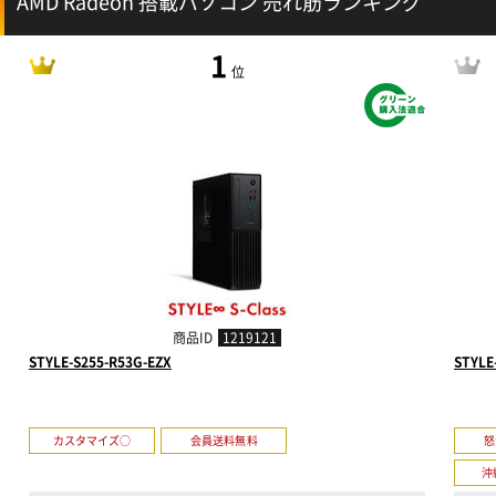
AMD Radeon 搭載パソコン 売れ筋ランキング
1
位
商品ID
1219121
STYLE-S255-R53G-EZX
STYLE
カスタマイズ○
会員送料無料
怒
沖