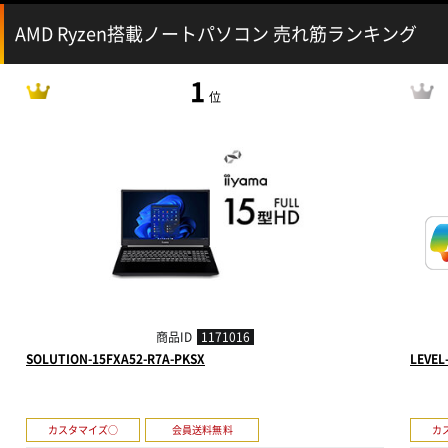
AMD Ryzen搭載ノートパソコン 売れ筋ランキング
1
位
商品ID
1171016
SOLUTION-15FXA52-R7A-PKSX
LEVEL
カスタマイズ○
会員送料無料
カ