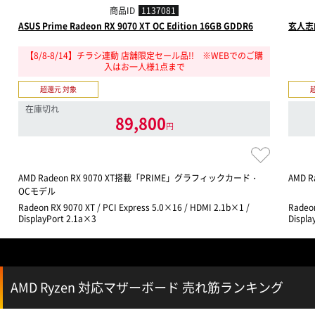
商品ID
1137081
ASUS Prime Radeon RX 9070 XT OC Edition 16GB GDDR6
玄人志向
【8/8-8/14】チラシ連動 店舗限定セール品!! ※WEBでのご購
入はお一人様1点まで
超還元 対象
在庫切れ
89,800
円
AMD Radeon RX 9070 XT搭載「PRIME」グラフィックカード・
AMD 
OCモデル
Radeon RX 9070 XT / PCI Express 5.0×16 / HDMI 2.1b×1 /
Radeon
DisplayPort 2.1a×3
Displa
AMD Ryzen 対応マザーボード 売れ筋ランキング