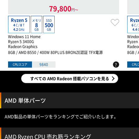
79,800
円〜
Ryzen 5
Ryz
メモリ
SSD
8
500
4
C /
8
T
6
C /
GB
GB
4.2
GHz
4.4
Windows 11 Home
Windo
Ryzen 5 3400G
Ryzen
Radeon Graphics
Radeon
8GB / AMD B550 / 400W 80PLUS BRONZE認証 TFX電源
8GB /
?
9840
CPUスコア
CP
すべての AMD Radeon 搭載パソコンを見る
AMD 単体パーツ
AMD製品の単体パーツをランキングでご紹介いたします。
AMD Ryzen CPU 売れ筋ランキング