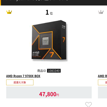
1
位
商品ID
1083340
AMD Ryzen 7 9700X BOX
AMD R
超還元 対象
47,800
円