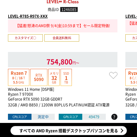
商品ID
1246085
LEVEL-R785-R97X-XKX
LEVEL
【猛進
【猛進!怒涛のAMD祭 9/4(金)10:59まで】セール限定特価!
カスタマイズ○
会員送料無料
カ
754,800
円〜
Ryzen 7
Ryz
メモリ
SSD
RTX
32
1
8
C /
16
T
8
C /
5090
GB
TB
5.5
GHz
5.5
Windows 11 Home [DSP版]
Windo
Ryzen 7 9700X
Ryzen 
GeForce RTX 5090 32GB GDDR7
GeFor
32GB / AMD B850 / 1200W 80PLUS PLATINUM認証 ATX電源
32GB 
?
測定中
49479
CPUスコア
GPUスコア
CP
すべての AMD Ryzen 搭載デスクトップパソコンを見る