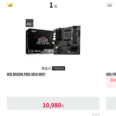
1
位
商品ID
748356
MSI B550M PRO-VDH WIFI
MSI 
【8
10,980
円