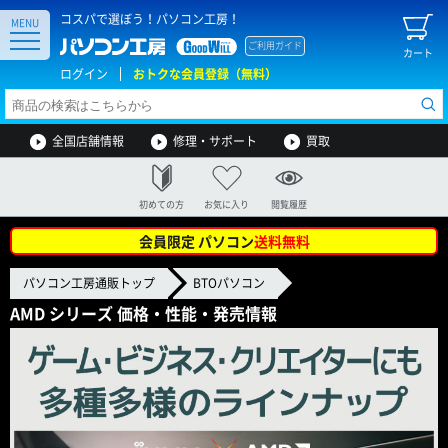
コスパで選ぼう！パソコン工房！
MENU
ご利用ガイド
カート
ログイン
おトクな会員登録（無料）
全国店舗情報
修理・サポート
買取
初めての方
お気に入り
閲覧履歴
会員限定 パソコン
送料無料
パソコン工房通販トップ
BTOパソコン
AMD シリーズ 価格・性能・発売情報