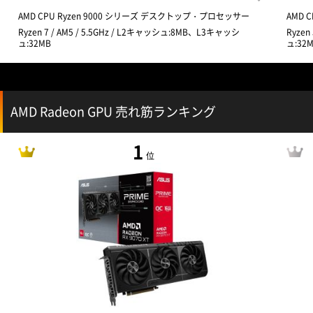
AMD CPU Ryzen 9000 シリーズ デスクトップ・プロセッサー
AMD 
Ryzen 7 / AM5 / 5.5GHz / L2キャッシュ:8MB、L3キャッシ
Ryzen
ュ:32MB
ュ:32
AMD Radeon GPU 売れ筋ランキング
1
位