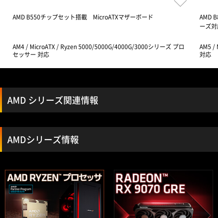
AMD B550チップセット搭載 MicroATXマザーボード
AMD 
ーズ対
AM4 / MicroATX / Ryzen 5000/5000G/4000G/3000シリーズ プロ
AM5 /
セッサー 対応
対応
AMD シリーズ関連情報
AMDシリーズ情報