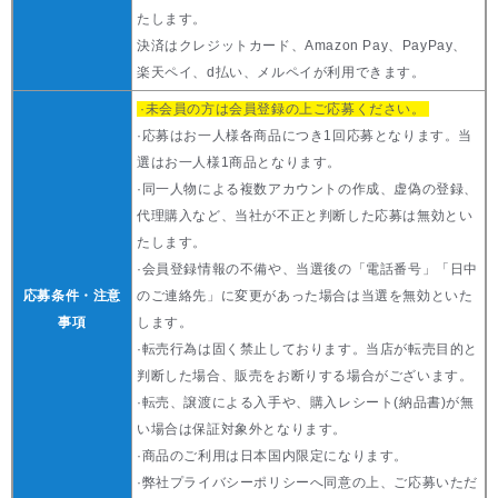
たします。
決済はクレジットカード、Amazon Pay、PayPay、
楽天ペイ、d払い、メルペイが利用できます。
·未会員の方は会員登録の上ご応募ください。
·応募はお一人様各商品につき1回応募となります。当
選はお一人様1商品となります。
·同一人物による複数アカウントの作成、虚偽の登録、
代理購入など、当社が不正と判断した応募は無効とい
たします。
·会員登録情報の不備や、当選後の「電話番号」「日中
応募条件・注意
のご連絡先」に変更があった場合は当選を無効といた
事項
します。
·転売行為は固く禁止しております。当店が転売目的と
判断した場合、販売をお断りする場合がございます。
·転売、譲渡による入手や、購入レシート(納品書)が無
い場合は保証対象外となります。
·商品のご利用は日本国内限定になります。
·弊社プライバシーポリシーへ同意の上、ご応募いただ