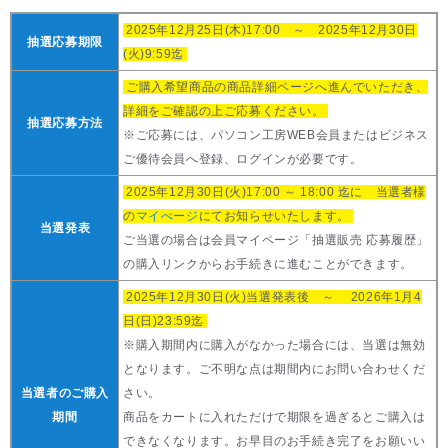
2025年12月25日(木)17:00 ～ 2025年12月30日
抽選応募期限
(火)9:59迄
ご購入希望商品の商品詳細ページへ進んでいただき、
詳細をご確認の上ご応募ください。
抽選応募方法
※ご応募には、パソコン工房WEB会員またはビジネス
ご優待会員へ登録、ログインが必要です。
2025年12月30日(火)17:00 ～ 18:00 迄に 当選者様
の
マイぺージ
にてお知らせいたします。
当選発表
ご当選の場合は会員マイページ「抽選販売 応募履歴」
の購入リンクからお手続きに進むことができます。
2025年12月30日(火)当選発表後 ～ 2026年1月4
日(日)23:59迄
※購入期間内に購入がなかった場合には、当選は無効
となります。ご不明な点は期間内にお問い合わせくだ
当選者のご購入
さい。
期間
商品をカートに入れただけで期限を過ぎるとご購入は
できなくなります。お早目のお手続き完了をお願いい