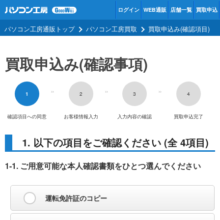
ログイン
WEB通販
店舗一覧
買取申込
パソコン工房通販トップ
パソコン工房買取
買取申込み(確認項目)
買取申込み(確認事項)
>>
>>
>>
1
2
3
4
確認項目への同意
お客様情報入力
入力内容の確認
買取申込完了
1. 以下の項目をご確認ください (全 4項目)
1-1. ご用意可能な本人確認書類をひとつ選んでください
運転免許証のコピー