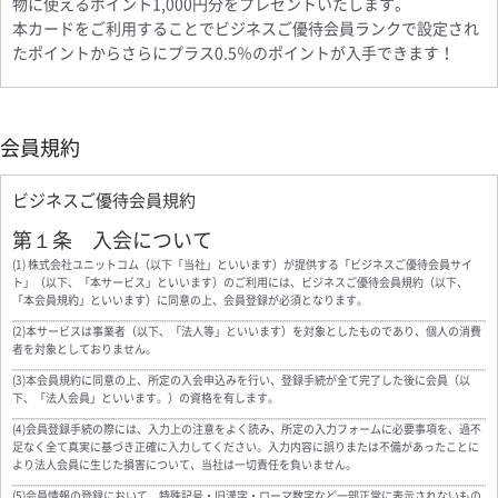
物に使えるポイント1,000円分をプレゼントいたします。
本カードをご利用することでビジネスご優待会員ランクで設定され
たポイントからさらにプラス0.5％のポイントが入手できます！
会員規約
ビジネスご優待会員規約
第１条 入会について
(1) 株式会社ユニットコム（以下「当社」といいます）が提供する「ビジネスご優待会員サイ
ト」（以下、「本サービス」といいます）のご利用には、ビジネスご優待会員規約（以下、
「本会員規約」といいます）に同意の上、会員登録が必須となります。
(2)本サービスは事業者（以下、「法人等」といいます）を対象としたものであり、個人の消費
者を対象としておりません。
(3)本会員規約に同意の上、所定の入会申込みを行い、登録手続が全て完了した後に会員（以
下、「法人会員」といいます。）の資格を有します。
(4)会員登録手続の際には、入力上の注意をよく読み、所定の入力フォームに必要事項を、過不
足なく全て真実に基づき正確に入力してください。入力内容に誤りまたは不備があったことに
より法人会員に生じた損害について、当社は一切責任を負いません。
(5)会員情報の登録において、特殊記号・旧漢字・ローマ数字など一部正常に表示されないもの