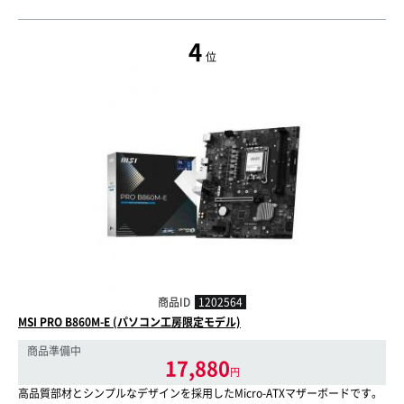
4
位
商品ID
1202564
MSI PRO B860M-E (パソコン工房限定モデル)
商品準備中
17,880
円
高品質部材とシンプルなデザインを採用したMicro-ATXマザーボードです。