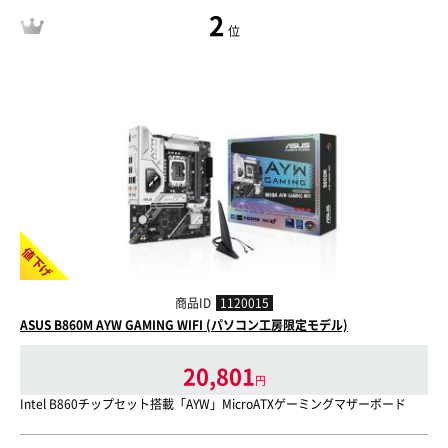
2
位
値下げ
商品ID
1120015
ASUS B860M AYW GAMING WIFI (パソコン工房限定モデル)
20,801
円
Intel B860チップセット搭載「AYW」MicroATXゲーミングマザーボード