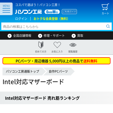
コスパで選ぼう！パソコン工房！
MENU
ご利用ガイド
カート
ログイン
おトクな会員登録（無料）
全国店舗情報
修理・サポート
買取
初めての方
お気に入り
閲覧履歴
PCパーツ・周辺機器 5,000円以上の商品で
送料無料
パソコン工房通販トップ
自作PCパーツ
Intel対応マザーボード
Intel対応マザーボード 売れ筋ランキング